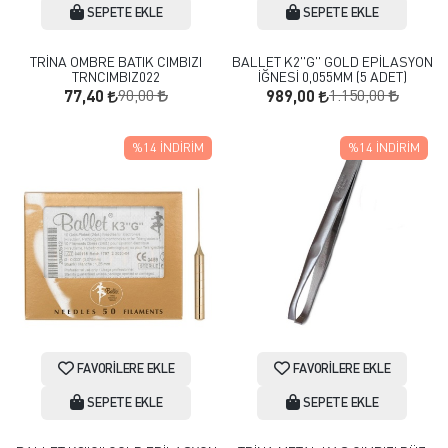
SEPETE EKLE
SEPETE EKLE
TRİNA OMBRE BATIK CIMBIZI
BALLET K2''G'' GOLD EPİLASYON
TRNCIMBIZ022
İĞNESİ 0,055MM (5 ADET)
90,00
1.150,00
77,40
989,00
%14
İNDIRIM
%14
İNDIRIM
FAVORILERE EKLE
FAVORILERE EKLE
SEPETE EKLE
SEPETE EKLE