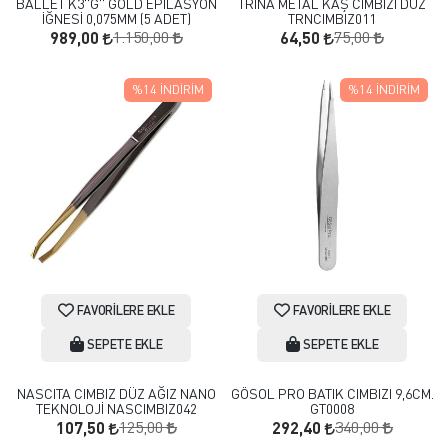
BALLET K3''G'' GOLD EPİLASYON
TRİNA METAL KAŞ CIMBIZI DÜZ
İĞNESİ 0,075MM (5 ADET)
TRNCIMBIZ011
1.150,00
75,00
989,00
64,50
%14
İNDIRIM
%14
İNDIRIM
FAVORILERE EKLE
FAVORILERE EKLE
SEPETE EKLE
SEPETE EKLE
NASCITA CIMBIZ DÜZ AĞIZ NANO
GÖSOL PRO BATIK CIMBIZI 9,6CM.
TEKNOLOJİ NASCIMBIZ042
GT0008
125,00
340,00
107,50
292,40