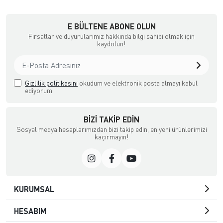
a Ödemeli yada Kredi Kartı ile Satın Alabileceğiniz Güvenli Bir e-tic
E BÜLTENE ABONE OLUN
Fırsatlar ve duyurularımız hakkında bilgi sahibi olmak için
kaydolun!
Gizlilik politikasını
okudum ve elektronik posta almayı kabul
ediyorum.
BIZI TAKIP EDIN
Sosyal medya hesaplarımızdan bizi takip edin, en yeni ürünlerimizi
kaçırmayın!
KURUMSAL
HESABIM