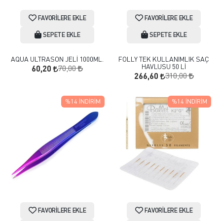
FAVORILERE EKLE
FAVORILERE EKLE
SEPETE EKLE
SEPETE EKLE
AQUA ULTRASON JELİ 1000ML.
FOLLY TEK KULLANIMLIK SAÇ
HAVLUSU 50 Lİ
70,00
60,20
310,00
266,60
%14
İNDIRIM
%14
İNDIRIM
FAVORILERE EKLE
FAVORILERE EKLE