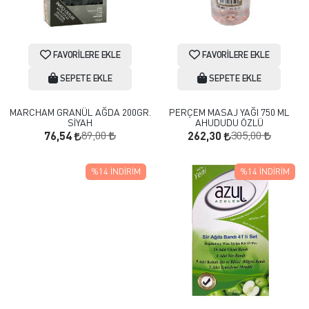
FAVORILERE EKLE
FAVORILERE EKLE
SEPETE EKLE
SEPETE EKLE
MARCHAM GRANÜL AĞDA 200GR.
PERÇEM MASAJ YAĞI 750 ML
SİYAH
AHUDUDU ÖZLÜ
89,00
305,00
76,54
262,30
%14
İNDIRIM
%14
İNDIRIM