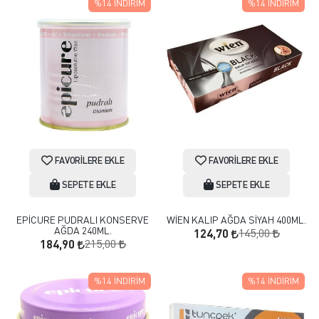
%14
İNDIRIM
%14
İNDIRIM
FAVORILERE EKLE
FAVORILERE EKLE
SEPETE EKLE
SEPETE EKLE
EPİCURE PUDRALI KONSERVE
WİEN KALIP AĞDA SİYAH 400ML.
AĞDA 240ML.
145,00
124,70
215,00
184,90
%14
İNDIRIM
%14
İNDIRIM