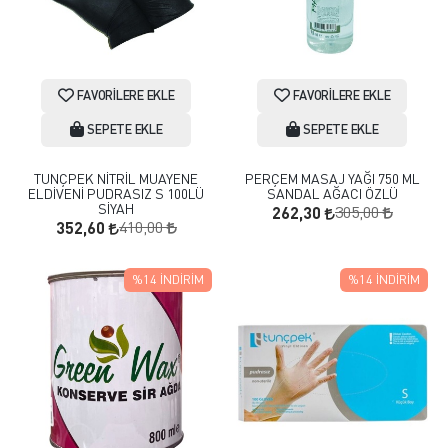
FAVORILERE EKLE
FAVORILERE EKLE
SEPETE EKLE
SEPETE EKLE
TUNÇPEK NİTRİL MUAYENE
PERÇEM MASAJ YAĞI 750 ML
ELDİVENİ PUDRASIZ S 100LÜ
SANDAL AĞACI ÖZLÜ
SİYAH
305,00
262,30
410,00
352,60
%14
İNDIRIM
%14
İNDIRIM