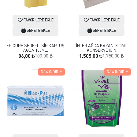
FAVORILERE EKLE
FAVORILERE EKLE
SEPETE EKLE
SEPETE EKLE
EPİCURE SEDEFLİ SİR KARTUŞ
İNTER AĞDA KAZANI 800ML
AĞDA 100ML.
KONSERVE İÇİN
100,00
1.750,00
86,00
1.505,00
%14
İNDIRIM
%14
İNDIRIM