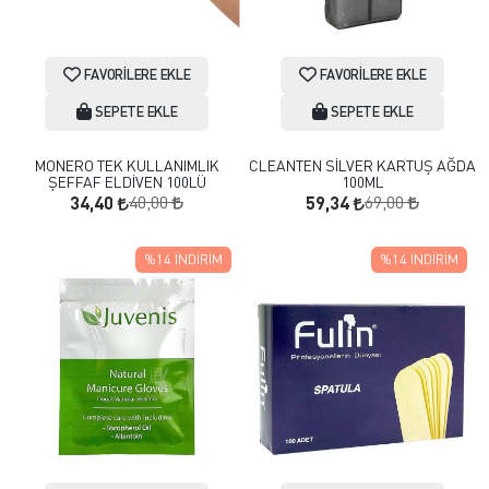
FAVORILERE EKLE
FAVORILERE EKLE
SEPETE EKLE
SEPETE EKLE
MONERO TEK KULLANIMLIK
CLEANTEN SİLVER KARTUŞ AĞDA
ŞEFFAF ELDİVEN 100LÜ
100ML
40,00
69,00
34,40
59,34
%14
İNDIRIM
%14
İNDIRIM