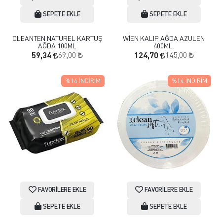
SEPETE EKLE
SEPETE EKLE
CLEANTEN NATUREL KARTUŞ
WİEN KALIP AĞDA AZULEN
AĞDA 100ML
400ML.
69,00
145,00
59,34
124,70
%14
İNDIRIM
%14
İNDIRIM
FAVORILERE EKLE
FAVORILERE EKLE
SEPETE EKLE
SEPETE EKLE