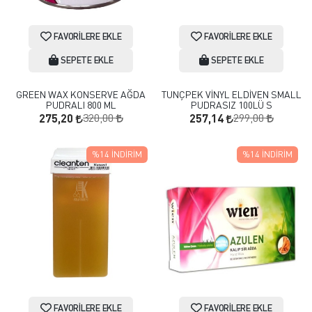
FAVORILERE EKLE
FAVORILERE EKLE
SEPETE EKLE
SEPETE EKLE
GREEN WAX KONSERVE AĞDA
TUNÇPEK VİNYL ELDİVEN SMALL
PUDRALI 800 ML
PUDRASIZ 100LÜ S
320,00
299,00
275,20
257,14
%14
İNDIRIM
%14
İNDIRIM
FAVORILERE EKLE
FAVORILERE EKLE