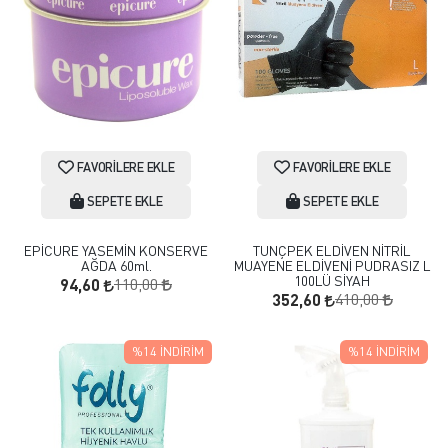
FAVORILERE EKLE
FAVORILERE EKLE
SEPETE EKLE
SEPETE EKLE
EPİCURE YASEMİN KONSERVE
TUNÇPEK ELDİVEN NİTRİL
AĞDA 60ml.
MUAYENE ELDİVENİ PUDRASIZ L
100LÜ SİYAH
110,00
94,60
410,00
352,60
%14
İNDIRIM
%14
İNDIRIM