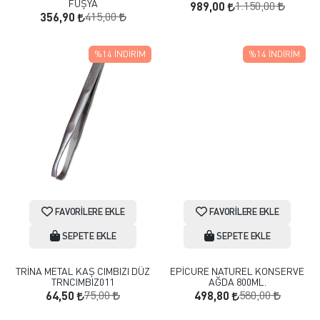
FUŞYA
1.150,00
989,00
415,00
356,90
%14
İNDIRIM
%14
İNDIRIM
FAVORILERE EKLE
FAVORILERE EKLE
SEPETE EKLE
SEPETE EKLE
TRİNA METAL KAŞ CIMBIZI DÜZ
EPİCURE NATUREL KONSERVE
TRNCIMBIZ011
AĞDA 800ML.
75,00
580,00
64,50
498,80