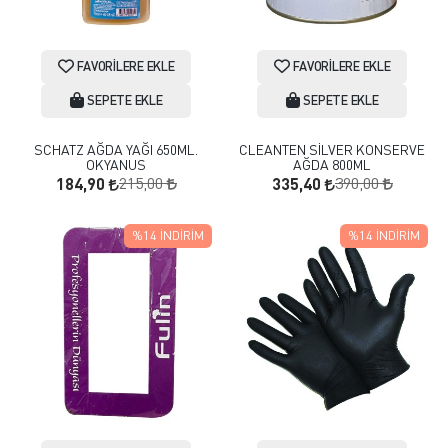
FAVORILERE EKLE
FAVORILERE EKLE
SEPETE EKLE
SEPETE EKLE
SCHATZ AĞDA YAĞI 650ML.
CLEANTEN SİLVER KONSERVE
OKYANUS
AĞDA 800ML
215,00
390,00
184,90
335,40
%14
İNDIRIM
%14
İNDIRIM