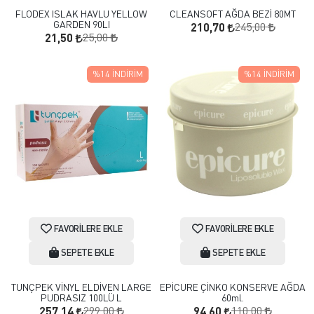
FLODEX ISLAK HAVLU YELLOW
CLEANSOFT AĞDA BEZİ 80MT
GARDEN 90LI
245,00
210,70
25,00
21,50
%14
İNDIRIM
%14
İNDIRIM
FAVORILERE EKLE
FAVORILERE EKLE
SEPETE EKLE
SEPETE EKLE
TUNÇPEK VİNYL ELDİVEN LARGE
EPİCURE ÇİNKO KONSERVE AĞDA
PUDRASIZ 100LÜ L
60ml.
299,00
110,00
257,14
94,60