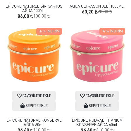
EPİCURE NATUREL SİR KARTUŞ
AQUA ULTRASON JELİ 1000ML.
AĞDA 100ML.
70,00
60,20
100,00
86,00
%14
İNDIRIM
%14
İNDIRIM
FAVORILERE EKLE
FAVORILERE EKLE
SEPETE EKLE
SEPETE EKLE
EPİCURE NATURAL KONSERVE
EPİCURE PUDRALI TITANIUM
AĞDA 60ml.
KONSERVE AĞDA 60ml.
110,00
110,00
94,60
94,60