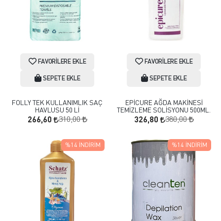
FAVORILERE EKLE
FAVORILERE EKLE
SEPETE EKLE
SEPETE EKLE
FOLLY TEK KULLANIMLIK SAÇ
EPİCURE AĞDA MAKİNESİ
HAVLUSU 50 Lİ
TEMİZLEME SOLİSYONU 500ML.
310,00
380,00
266,60
326,80
%14
İNDIRIM
%14
İNDIRIM