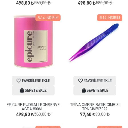
580,00
580,00
498,80
498,80
%14
İNDIRIM
%14
İNDIRIM
FAVORILERE EKLE
FAVORILERE EKLE
SEPETE EKLE
SEPETE EKLE
EPİCURE PUDRALI KONSERVE
TRİNA OMBRE BATIK CIMBIZI
AĞDA 800ML.
TRNCIMBIZ022
580,00
90,00
498,80
77,40