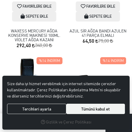
FAVORILERE EKLE
FAVORILERE EKLE
SEPETE EKLE
SEPETE EKLE
WAXESS MERCURY AĞDA
AZUL SİR AĞDA BANDI AZULEN
KONSERVE MAKİNESİ 100ML.
41 PARÇA ELMALI
VİOLET AĞDA KAZANI
75,00
64,50
340,00
292,40
%14
İNDIRIM
%14
İNDIRIM
Size daha iyi hizmet verebilmek için internet sitemizde çerezler
kullanılmaktadır. Çerez Politikaları Aydınlatma Metni’ni okuyabilir
ve dilerseniz tercihlerinizi değiştirebilirsiniz.
Tercihleri ayarla
Tümünü kabul et
0
0
Gizlilik ve Çerez Politikası
FAVORILERE EKLE
FAVORILERE EKLE
MENÜ
ARAMA
ÜYELIK
FAVORILERIM
SEPETIM