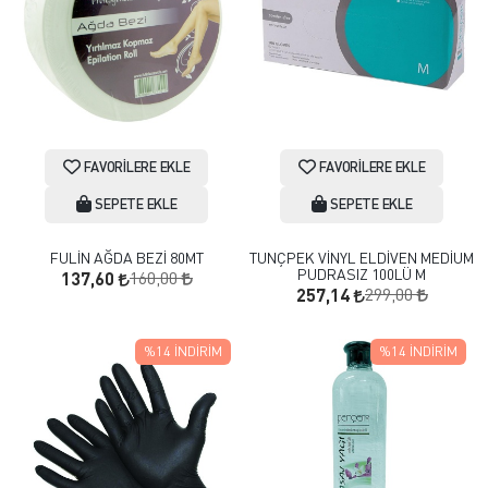
FAVORILERE EKLE
FAVORILERE EKLE
SEPETE EKLE
SEPETE EKLE
FULİN AĞDA BEZİ 80MT
TUNÇPEK VİNYL ELDİVEN MEDİUM
PUDRASIZ 100LÜ M
160,00
137,60
299,00
257,14
%14
İNDIRIM
%14
İNDIRIM