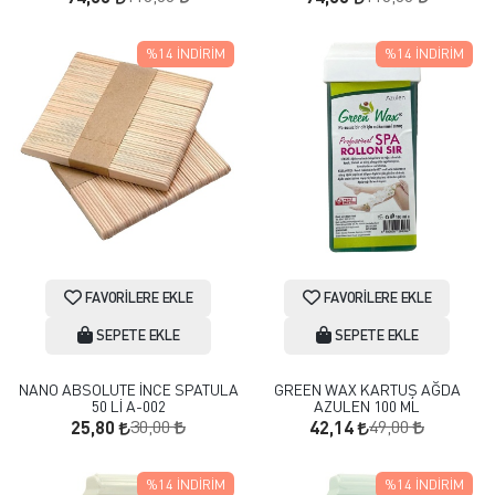
%14
İNDIRIM
%14
İNDIRIM
FAVORILERE EKLE
FAVORILERE EKLE
SEPETE EKLE
SEPETE EKLE
NANO ABSOLUTE İNCE SPATULA
GREEN WAX KARTUŞ AĞDA
50 Lİ A-002
AZULEN 100 ML
30,00
49,00
25,80
42,14
%14
İNDIRIM
%14
İNDIRIM