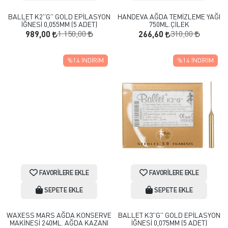
BALLET K2''G'' GOLD EPİLASYON
HANDEVA AĞDA TEMİZLEME YAĞI
İĞNESİ 0,055MM (5 ADET)
750ML.ÇİLEK
1.150,00
310,00
989,00
266,60
%14
İNDIRIM
%14
İNDIRIM
FAVORILERE EKLE
FAVORILERE EKLE
SEPETE EKLE
SEPETE EKLE
WAXESS MARS AĞDA KONSERVE
BALLET K3''G'' GOLD EPİLASYON
MAKİNESİ 240ML. AĞDA KAZANI
İĞNESİ 0,075MM (5 ADET)