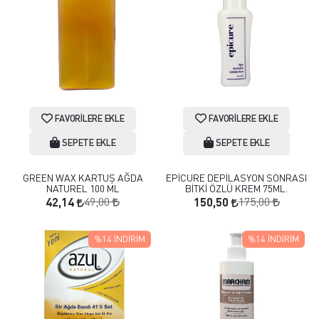
FAVORILERE EKLE
FAVORILERE EKLE
SEPETE EKLE
SEPETE EKLE
GREEN WAX KARTUŞ AĞDA
EPİCURE DEPİLASYON SONRASI
NATUREL 100 ML
BİTKİ ÖZLÜ KREM 75ML.
49,00
175,00
42,14
150,50
%14
İNDIRIM
%14
İNDIRIM