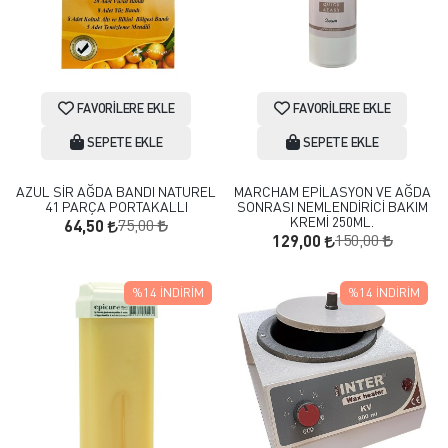
FAVORILERE EKLE
FAVORILERE EKLE
SEPETE EKLE
SEPETE EKLE
AZUL SİR AĞDA BANDI NATUREL
MARCHAM EPİLASYON VE AĞDA
41 PARÇA PORTAKALLI
SONRASI NEMLENDİRİCİ BAKIM
KREMİ 250ML.
75,00
64,50
150,00
129,00
%14
İNDIRIM
%14
İNDIRIM