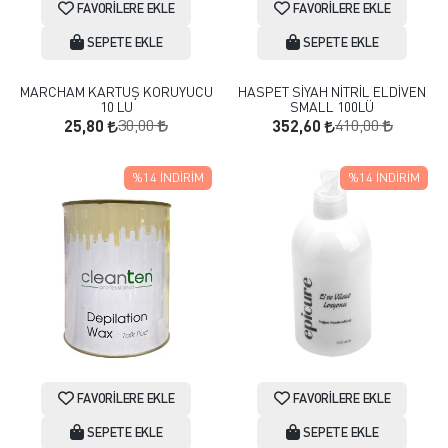
FAVORILERE EKLE
FAVORILERE EKLE
SEPETE EKLE
SEPETE EKLE
MARCHAM KARTUŞ KORUYUCU
HASPET SİYAH NİTRİL ELDİVEN
10 LU
SMALL 100LÜ
30,00
410,00
25,80
352,60
%14
İNDIRIM
%14
İNDIRIM
FAVORILERE EKLE
FAVORILERE EKLE
SEPETE EKLE
SEPETE EKLE