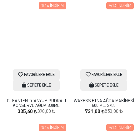
%14
İNDIRIM
%14
İNDIRIM
FAVORILERE EKLE
FAVORILERE EKLE
SEPETE EKLE
SEPETE EKLE
CLEANTEN TiTANYUM PUDRALI
WAXESS ETNA AĞDA MAKİNESİ
KONSERVE AĞDA 800ML
800 ML. S/80
390,00
850,00
335,40
731,00
%14
İNDIRIM
%14
İNDIRIM