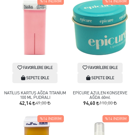
%14
İNDIRIM
%14
İNDIRIM
FAVORILERE EKLE
FAVORILERE EKLE
SEPETE EKLE
SEPETE EKLE
NATİLUS KARTUŞ AĞDA TITANİUM
EPİCURE AZULEN KONSERVE
100 ML PUDRALI
AĞDA 60ml.
49,00
110,00
42,14
94,60
%14
İNDIRIM
%14
İNDIRIM