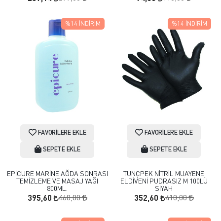
%14
İNDIRIM
%14
İNDIRIM
FAVORILERE EKLE
FAVORILERE EKLE
SEPETE EKLE
SEPETE EKLE
EPİCURE MARİNE AĞDA SONRASI
TUNÇPEK NİTRİL MUAYENE
TEMİZLEME VE MASAJ YAĞI
ELDİVENİ PUDRASIZ M 100LÜ
800ML.
SİYAH
460,00
410,00
395,60
352,60