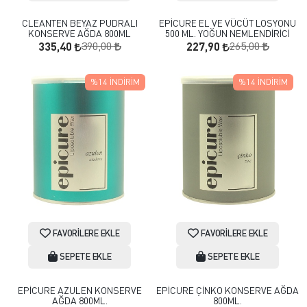
CLEANTEN BEYAZ PUDRALI
EPİCURE EL VE VÜCÜT LOSYONU
KONSERVE AĞDA 800ML
500 ML. YOĞUN NEMLENDİRİCİ
390,00
265,00
335,40
227,90
%14
İNDIRIM
%14
İNDIRIM
FAVORILERE EKLE
FAVORILERE EKLE
SEPETE EKLE
SEPETE EKLE
EPİCURE AZULEN KONSERVE
EPİCURE ÇİNKO KONSERVE AĞDA
AĞDA 800ML.
800ML.