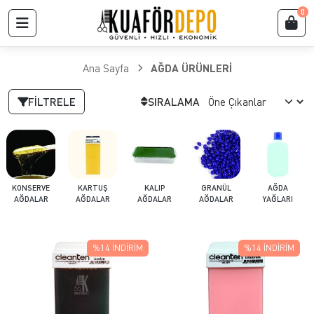
0
Ana Sayfa
AĞDA ÜRÜNLERİ
FILTRELE
SIRALAMA
KONSERVE
KARTUŞ
KALIP
GRANÜL
AĞDA
AĞDALAR
AĞDALAR
AĞDALAR
AĞDALAR
YAĞLARI
%14
İNDIRIM
%14
İNDIRIM