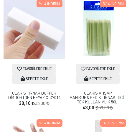
%14
İNDIRIM
%14
İNDIRIM
FAVORILERE EKLE
FAVORILERE EKLE
SEPETE EKLE
SEPETE EKLE
CLARİS TIRNAK BUFFER
CLARİS AHŞAP
DİKDÖRTGEN BEYAZ C-47014
MANİKÜR&PEDİK.TIRNAK İTİCİ -
TEK KULLANIMLIK 50Lİ
35,00
30,10
50,00
43,00
%14
İNDIRIM
%14
İNDIRIM