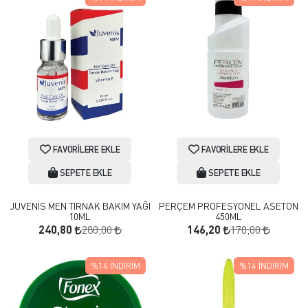
FAVORILERE EKLE
FAVORILERE EKLE
SEPETE EKLE
SEPETE EKLE
JUVENİS MEN TIRNAK BAKIM YAĞI
PERÇEM PROFESYONEL ASETON
10ML
450ML
280,00
170,00
240,80
146,20
%14
İNDIRIM
%14
İNDIRIM