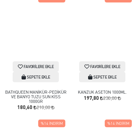
FAVORILERE EKLE
FAVORILERE EKLE
SEPETE EKLE
SEPETE EKLE
BATHQUEEN MANİKÜR-PEDİKÜR
KANZUK ASETON 1000ML.
VE BANYO TUZU SUN KİSS
230,00
197,80
1000GR
210,00
180,60
%14
İNDIRIM
%14
İNDIRIM