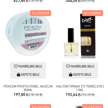
730,00
400,00
627,80
344,00
%14
İNDIRIM
%14
İNDIRIM
FAVORILERE EKLE
FAVORILERE EKLE
SEPETE EKLE
SEPETE EKLE
PERÇEM PROFESYONEL VAZELİN
KALYON TIRNAK ETİ TEMİZLEYİCİ
350ML
11ML.
230,00
224,00
197,80
192,64
%14
İNDIRIM
%14
İNDIRIM