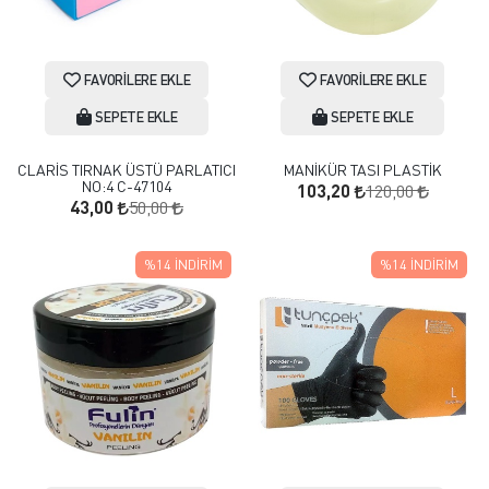
FAVORILERE EKLE
FAVORILERE EKLE
SEPETE EKLE
SEPETE EKLE
CLARİS TIRNAK ÜSTÜ PARLATICI
MANİKÜR TASI PLASTİK
NO:4 C-47104
120,00
103,20
50,00
43,00
%14
İNDIRIM
%14
İNDIRIM