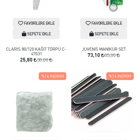
FAVORILERE EKLE
FAVORILERE EKLE
SEPETE EKLE
SEPETE EKLE
CLARİS 80/120 KAĞIT TÖRPÜ C-
JUVENİS MANİKÜR SET
47031
85,00
73,10
30,00
25,80
%14
İNDIRIM
%14
İNDIRIM