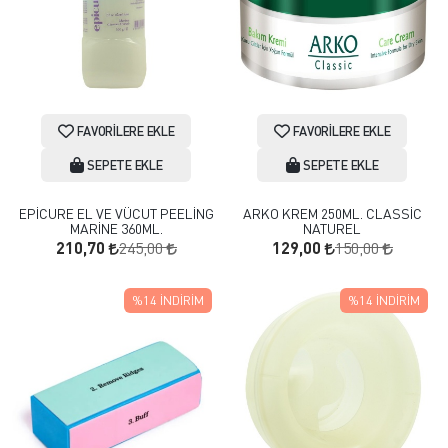
FAVORILERE EKLE
FAVORILERE EKLE
SEPETE EKLE
SEPETE EKLE
EPİCURE EL VE VÜCUT PEELİNG
ARKO KREM 250ML. CLASSİC
MARİNE 360ML.
NATUREL
245,00
150,00
210,70
129,00
%14
İNDIRIM
%14
İNDIRIM