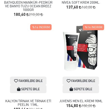
BATHQUEEN MANİKÜR-PEDİKÜR
NİVEA SOFT KREM 200ML.
VE BANYO TUZU OCEAN BREEZ
160,00
137,60
1000GR
210,00
180,60
%14
İNDIRIM
%14
İNDIRIM
FAVORILERE EKLE
FAVORILERE EKLE
SEPETE EKLE
SEPETE EKLE
KALYON TIRNAK VE TIRNAK ETİ
JUVENİS MEN EL KREMİ 90ML
PEELİN. 11ML.
180,00
154,80