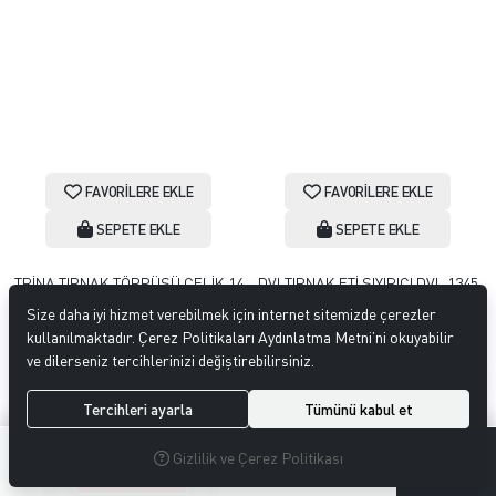
FAVORILERE EKLE
FAVORILERE EKLE
SEPETE EKLE
SEPETE EKLE
TRİNA TIRNAK TÖRPÜSÜ ÇELİK 14
DVLTIRNAK ETİ SIYIRICI DVL 1345
TRNTIRTO0014
50,00
43,00
Size daha iyi hizmet verebilmek için internet sitemizde çerezler
85,00
73,10
kullanılmaktadır. Çerez Politikaları Aydınlatma Metni’ni okuyabilir
ve dilerseniz tercihlerinizi değiştirebilirsiniz.
%14
İNDIRIM
%14
İNDIRIM
Tercihleri ayarla
Tümünü kabul et
0
0
Gizlilik ve Çerez Politikası
MENÜ
ARAMA
ÜYELIK
FAVORILERIM
SEPETIM