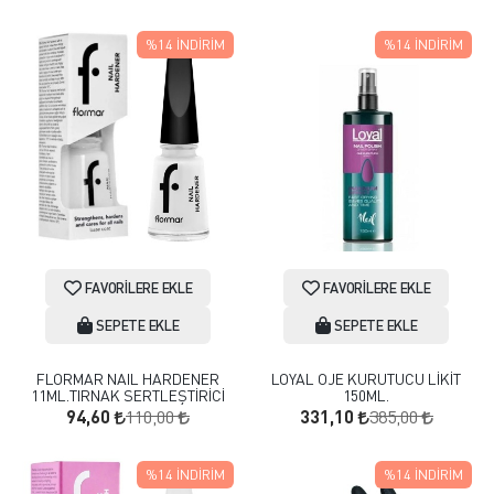
%14
İNDIRIM
%14
İNDIRIM
FAVORILERE EKLE
FAVORILERE EKLE
SEPETE EKLE
SEPETE EKLE
FLORMAR NAIL HARDENER
LOYAL OJE KURUTUCU LİKİT
11ML.TIRNAK SERTLEŞTİRİCİ
150ML.
110,00
385,00
94,60
331,10
%14
İNDIRIM
%14
İNDIRIM