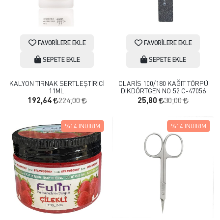
FAVORILERE EKLE
FAVORILERE EKLE
SEPETE EKLE
SEPETE EKLE
KALYON TIRNAK SERTLEŞTİRİCİ
CLARİS 100/180 KAĞIT TÖRPÜ
11ML.
DİKDÖRTGEN NO:52 C-47056
224,00
30,00
192,64
25,80
%14
İNDIRIM
%14
İNDIRIM