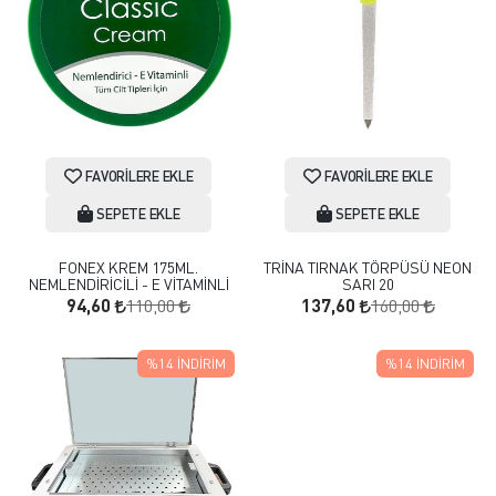
FAVORILERE EKLE
FAVORILERE EKLE
SEPETE EKLE
SEPETE EKLE
FONEX KREM 175ML.
TRİNA TIRNAK TÖRPÜSÜ NEON
NEMLENDİRİCİLİ - E VİTAMİNLİ
SARI 20
110,00
160,00
94,60
137,60
%14
İNDIRIM
%14
İNDIRIM