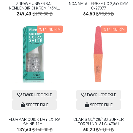
ZDRAVE UNIVERSAL
NOA METAL FREZE UC 2,6x7.0MM
NEMLENDİRİCİ KREM 145ML.
C-27077
290,00
75,00
249,40
64,50
%14
İNDIRIM
%14
İNDIRIM
FAVORILERE EKLE
FAVORILERE EKLE
SEPETE EKLE
SEPETE EKLE
FLORMAR QUICK DRY EXTRA
CLARİS 80/120/180 BUFFER
SHINE 11ML.
TÖRPÜ NO: 61 C-47061
160,00
70,00
137,60
60,20