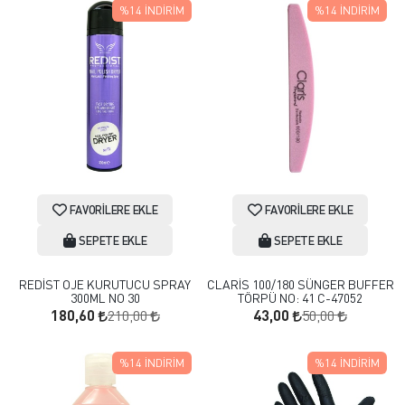
%14
İNDIRIM
%14
İNDIRIM
FAVORILERE EKLE
FAVORILERE EKLE
SEPETE EKLE
SEPETE EKLE
REDİST OJE KURUTUCU SPRAY
CLARİS 100/180 SÜNGER BUFFER
300ML NO 30
TÖRPÜ NO: 41 C-47052
210,00
50,00
180,60
43,00
%14
İNDIRIM
%14
İNDIRIM