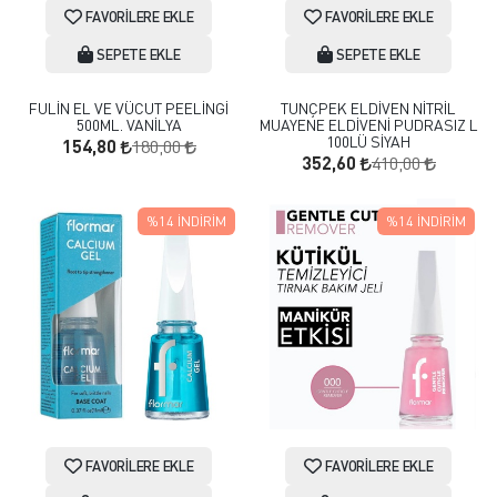
FAVORILERE EKLE
FAVORILERE EKLE
SEPETE EKLE
SEPETE EKLE
FULİN EL VE VÜCUT PEELİNGİ
TUNÇPEK ELDİVEN NİTRİL
500ML. VANİLYA
MUAYENE ELDİVENİ PUDRASIZ L
100LÜ SİYAH
180,00
154,80
410,00
352,60
%14
İNDIRIM
%14
İNDIRIM
FAVORILERE EKLE
FAVORILERE EKLE