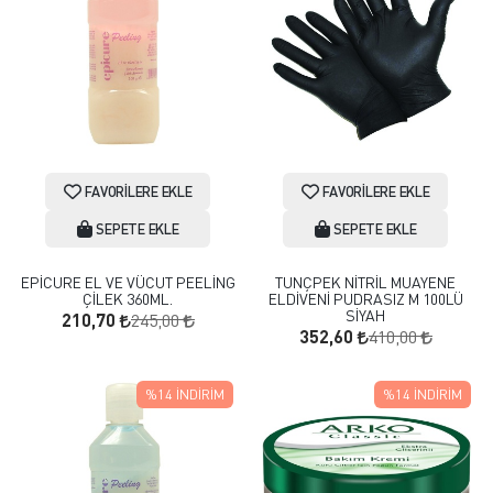
FAVORILERE EKLE
FAVORILERE EKLE
SEPETE EKLE
SEPETE EKLE
EPİCURE EL VE VÜCUT PEELİNG
TUNÇPEK NİTRİL MUAYENE
ÇİLEK 360ML.
ELDİVENİ PUDRASIZ M 100LÜ
SİYAH
245,00
210,70
410,00
352,60
%14
İNDIRIM
%14
İNDIRIM