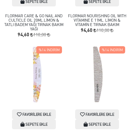
SEPETE EKLE
SEPETE EKLE
FLORMAR CARE & GO NAIL AND
FLORMAR NOURISHING OIL WITH
CULTICLE OIL 20ML.LİMON &
VITAMINE E 11ML. LİMON &
TATLI BADEM YAĞI TIRNAK BAKIM
VİTAMİN E TIRNAK BAKIM
YAĞI
110,00
94,60
110,00
94,60
%14
İNDIRIM
%14
İNDIRIM
FAVORILERE EKLE
FAVORILERE EKLE
SEPETE EKLE
SEPETE EKLE