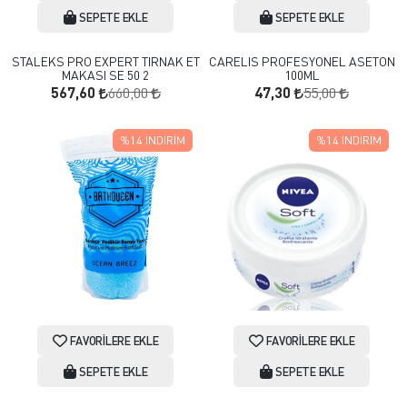
SEPETE EKLE
SEPETE EKLE
STALEKS PRO EXPERT TIRNAK ET
CARELIS PROFESYONEL ASETON
MAKASI SE 50 2
100ML
660,00
55,00
567,60
47,30
%14
İNDIRIM
%14
İNDIRIM
FAVORILERE EKLE
FAVORILERE EKLE
SEPETE EKLE
SEPETE EKLE