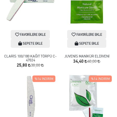
FAVORILERE EKLE
FAVORILERE EKLE
SEPETE EKLE
SEPETE EKLE
CLARİS 100/180 KAĞIT TÖRPÜ C-
JUVENİS MANİKÜR ELDİVENİ
47024
40,00
34,40
30,00
25,80
%14
İNDIRIM
%14
İNDIRIM