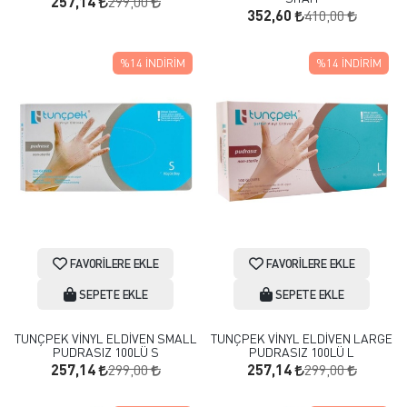
299,00
257,14
410,00
352,60
%14
İNDIRIM
%14
İNDIRIM
FAVORILERE EKLE
FAVORILERE EKLE
SEPETE EKLE
SEPETE EKLE
TUNÇPEK VİNYL ELDİVEN SMALL
TUNÇPEK VİNYL ELDİVEN LARGE
PUDRASIZ 100LÜ S
PUDRASIZ 100LÜ L
299,00
299,00
257,14
257,14