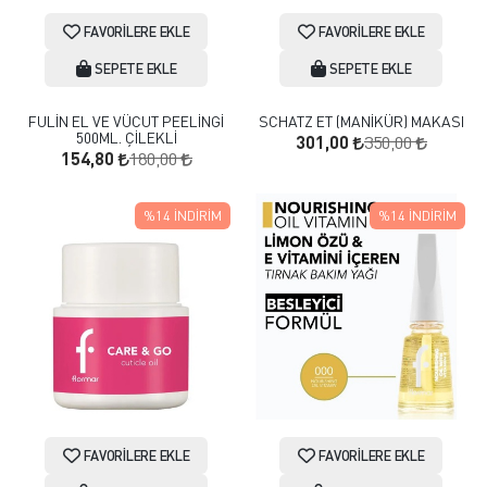
FAVORILERE EKLE
FAVORILERE EKLE
SEPETE EKLE
SEPETE EKLE
FULİN EL VE VÜCUT PEELİNGİ
SCHATZ ET (MANİKÜR) MAKASI
500ML. ÇİLEKLİ
350,00
301,00
180,00
154,80
%14
İNDIRIM
%14
İNDIRIM
FAVORILERE EKLE
FAVORILERE EKLE