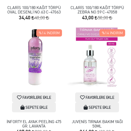
CLARİS 100/180 KAĞIT TÖRPÜ
CLARİS 100/180 KAĞIT TÖRPÜ
OVAL DESENLİ NO:63 C-47063
ZEBRA NO:59 C-47058
40,00
50,00
34,40
43,00
%14
İNDIRIM
%14
İNDIRIM
FAVORILERE EKLE
FAVORILERE EKLE
SEPETE EKLE
SEPETE EKLE
İNFORTY EL AYAK PEELİNG 475
JUVENİS TIRNAK BAKIM YAĞI
GR. LAVANTA
50ML