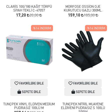
CLARİS 100/180 KAĞIT TÖRPÜ
MORFOSE OSSİON OJE
SİYAH TEKLİ C-47057
KURUTUCU GAZLI 300ML.
20,00
185,00
17,20
159,10
%14
İNDIRIM
%14
İNDIRIM
FAVORILERE EKLE
FAVORILERE EKLE
SEPETE EKLE
SEPETE EKLE
TUNÇPEK VİNYL ELDİVEN MEDİUM
TUNÇPEK NİTRİL MUAYENE
PUDRASIZ 100LÜ M
ELDİVENİ PUDRASIZ S 100LÜ
SİYAH