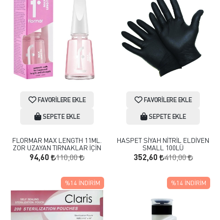
FAVORILERE EKLE
FAVORILERE EKLE
SEPETE EKLE
SEPETE EKLE
FLORMAR MAX LENGTH 11ML.
HASPET SİYAH NİTRİL ELDİVEN
ZOR UZAYAN TIRNAKLAR İÇİN
SMALL 100LÜ
110,00
410,00
94,60
352,60
%14
İNDIRIM
%14
İNDIRIM