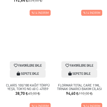
224,00
192,64
%14
İNDIRIM
%14
İNDIRIM
FAVORILERE EKLE
FAVORILERE EKLE
SEPETE EKLE
SEPETE EKLE
CLARİS 100/180 KAĞIT TÖRPÜ
FLORMAR TOTAL CARE 11ML.
YEŞİL TOKYO NO:60 C-47059
TIRNAK ONARICI BAKIM CİLASI
45,00
110,00
38,70
94,60
%14
İNDIRIM
%14
İNDIRIM