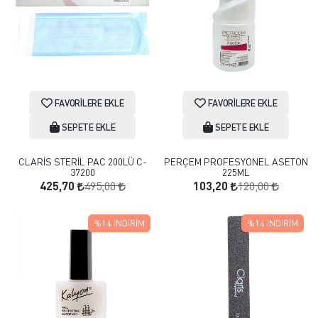
FAVORILERE EKLE
FAVORILERE EKLE
SEPETE EKLE
SEPETE EKLE
CLARİS STERİL PAC 200LÜ C-
PERÇEM PROFESYONEL ASETON
37200
225ML
495,00
120,00
425,70
103,20
%14
İNDIRIM
%14
İNDIRIM