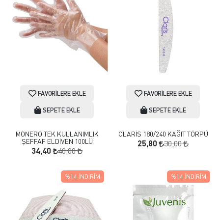
FAVORILERE EKLE
FAVORILERE EKLE
SEPETE EKLE
SEPETE EKLE
MONERO TEK KULLANIMLIK
CLARİS 180/240 KAĞIT TÖRPÜ
ŞEFFAF ELDİVEN 100LÜ
30,00
25,80
40,00
34,40
%14
İNDIRIM
%14
İNDIRIM