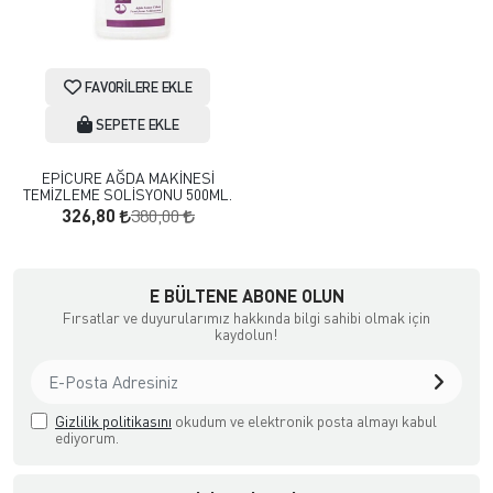
FAVORILERE EKLE
SEPETE EKLE
EPİCURE AĞDA MAKİNESİ
TEMİZLEME SOLİSYONU 500ML.
380,00
326,80
a Ödemeli yada Kredi Kartı ile Satın Alabileceğiniz Güvenli Bir e-tic
E BÜLTENE ABONE OLUN
Fırsatlar ve duyurularımız hakkında bilgi sahibi olmak için
kaydolun!
Gizlilik politikasını
okudum ve elektronik posta almayı kabul
ediyorum.