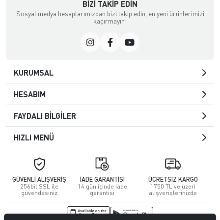
BIZI TAKIP EDIN
Sosyal medya hesaplarımızdan bizi takip edin, en yeni ürünlerimizi
kaçırmayın!
KURUMSAL
HESABIM
FAYDALI BİLGİLER
HIZLI MENÜ
GÜVENLİ ALIŞVERİŞ
İADE GARANTİSİ
ÜCRETSİZ KARGO
256bit SSL ile
14 gün içinde iade
1750 TL ve üzeri
güvendesiniz
garantisi
alışverişlerinizde