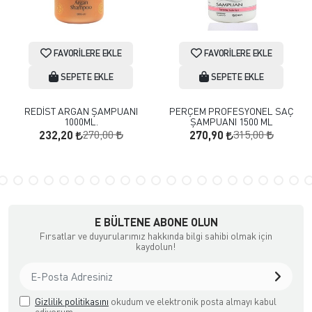
FAVORILERE EKLE
FAVORILERE EKLE
SEPETE EKLE
SEPETE EKLE
REDİST ARGAN ŞAMPUANI
PERÇEM PROFESYONEL SAÇ
1000ML.
ŞAMPUANI 1500 ML
270,00
315,00
232,20
270,90
E BÜLTENE ABONE OLUN
Fırsatlar ve duyurularımız hakkında bilgi sahibi olmak için
kaydolun!
Gizlilik politikasını
okudum ve elektronik posta almayı kabul
ediyorum.