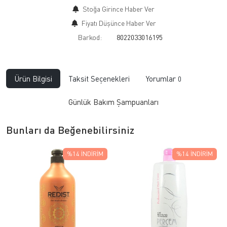
Stoğa Girince Haber Ver
Fiyatı Düşünce Haber Ver
Barkod:
8022033016195
Ürün Bilgisi
Taksit Seçenekleri
Yorumlar
0
Günlük Bakım Şampuanları
Bunları da Beğenebilirsiniz
%14
İNDIRIM
%14
İNDIRIM