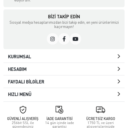
BIZI TAKIP EDIN
Sosyal medya hesaplarımızdan bizi takip edin, en yeni ürünlerimizi
kaçırmayın!
KURUMSAL
HESABIM
FAYDALI BİLGİLER
HIZLI MENÜ
GÜVENLİ ALIŞVERİŞ
İADE GARANTİSİ
ÜCRETSİZ KARGO
256bit SSL ile
14 gün içinde iade
1750 TL ve üzeri
güvendesiniz
garantisi
alışverişlerinizde