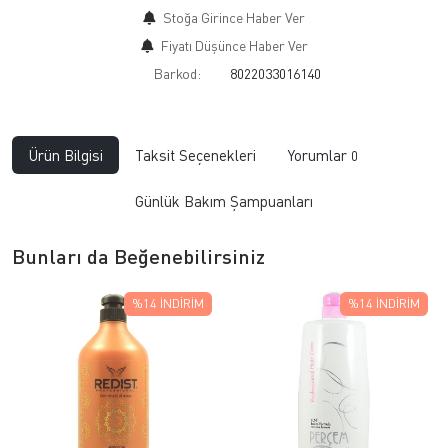
Stoğa Girince Haber Ver
Fiyatı Düşünce Haber Ver
Barkod:
8022033016140
Ürün Bilgisi
Taksit Seçenekleri
Yorumlar
0
Günlük Bakım Şampuanları
Bunları da Beğenebilirsiniz
%14
İNDIRIM
%14
İNDIRIM