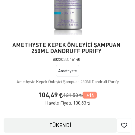
AMETHYSTE KEPEK ÖNLEYİCİ ŞAMPUAN
250ML DANDRUFF PURIFY
8022033016140
Amethyste
Amethyste Kepek Önleyici Şampuan 250Ml Dandruff Purıfy
104,49
121,50
14
%
Havale Fiyatı:
100,83
TÜKENDİ