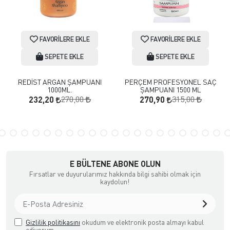
FAVORILERE EKLE
FAVORILERE EKLE
SEPETE EKLE
SEPETE EKLE
REDİST ARGAN ŞAMPUANI
PERÇEM PROFESYONEL SAÇ
1000ML.
ŞAMPUANI 1500 ML
270,00
315,00
232,20
270,90
E BÜLTENE ABONE OLUN
Fırsatlar ve duyurularımız hakkında bilgi sahibi olmak için
kaydolun!
Gizlilik politikasını
okudum ve elektronik posta almayı kabul
ediyorum.