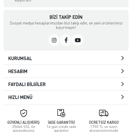
BIZI TAKIP EDIN
Sosyal medya hesaplarımızdan bizi takip edin, en yeni ürünlerimizi
kaçırmayın!
KURUMSAL
HESABIM
FAYDALI BİLGİLER
HIZLI MENÜ
GÜVENLİ ALIŞVERİŞ
İADE GARANTİSİ
ÜCRETSİZ KARGO
256bit SSL ile
14 gün içinde iade
1750 TL ve üzeri
güvendesiniz
garantisi
alışverişlerinizde