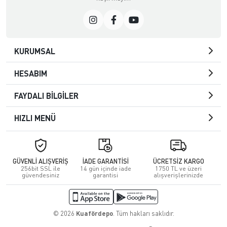
KURUMSAL
HESABIM
FAYDALI BİLGİLER
HIZLI MENÜ
GÜVENLİ ALIŞVERİŞ
İADE GARANTİSİ
ÜCRETSİZ KARGO
256bit SSL ile
14 gün içinde iade
1750 TL ve üzeri
güvendesiniz
garantisi
alışverişlerinizde
© 2026
Kuafördepo
. Tüm hakları saklıdır.