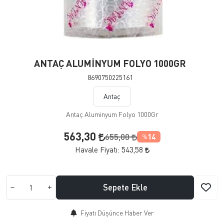
ANTAÇ ALUMİNYUM FOLYO 1000GR
8690750225161
Antaç
Antaç Aluminyum Folyo 1000Gr
563,30
655,00
14
%
Havale Fiyatı:
543,58
Sepete Ekle
Fiyatı Düşünce Haber Ver