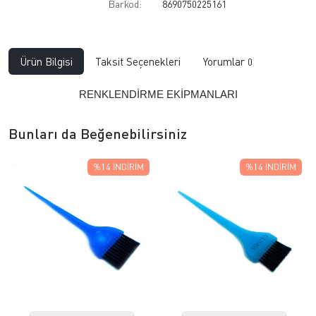
Barkod:
8690750225161
Ürün Bilgisi
Taksit Seçenekleri
Yorumlar
0
RENKLENDİRME EKİPMANLARI
Bunları da Beğenebilirsiniz
%14
İNDIRIM
%14
İNDIRIM