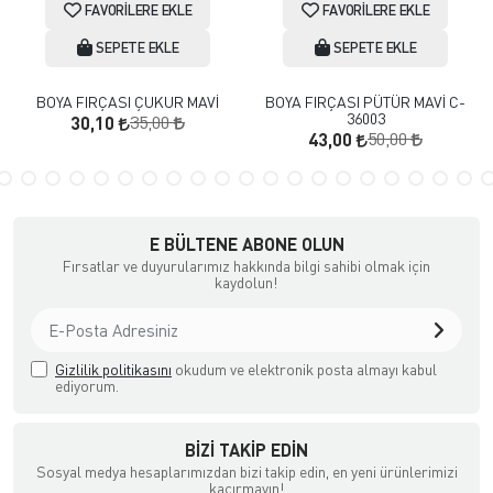
FAVORILERE EKLE
FAVORILERE EKLE
SEPETE EKLE
SEPETE EKLE
BOYA FIRÇASI ÇUKUR MAVİ
BOYA FIRÇASI PÜTÜR MAVİ C-
36003
35,00
30,10
50,00
43,00
E BÜLTENE ABONE OLUN
Fırsatlar ve duyurularımız hakkında bilgi sahibi olmak için
kaydolun!
Gizlilik politikasını
okudum ve elektronik posta almayı kabul
ediyorum.
BIZI TAKIP EDIN
Sosyal medya hesaplarımızdan bizi takip edin, en yeni ürünlerimizi
kaçırmayın!