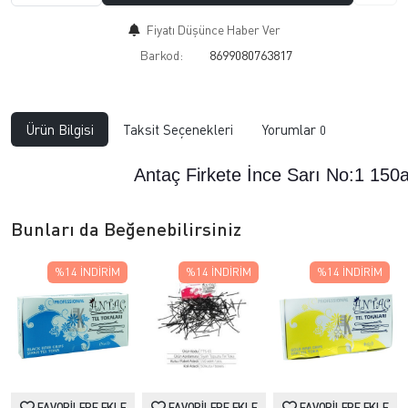
Fiyatı Düşünce Haber Ver
Barkod:
8699080763817
Ürün Bilgisi
Taksit Seçenekleri
Yorumlar
0
Antaç Firkete İnce Sarı No:1 150
Bunları da Beğenebilirsiniz
%14
İNDIRIM
%14
İNDIRIM
%14
İNDIRIM
FAVORILERE EKLE
FAVORILERE EKLE
FAVORILERE EKLE