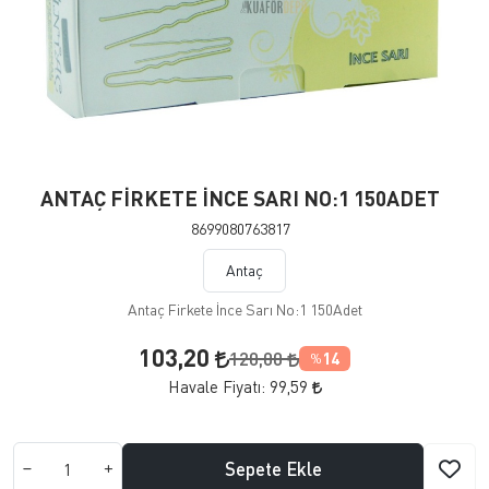
ANTAÇ FİRKETE İNCE SARI NO:1 150ADET
8699080763817
Antaç
Antaç Firkete İnce Sarı No:1 150Adet
103,20
120,00
14
%
Havale Fiyatı:
99,59
Sepete Ekle