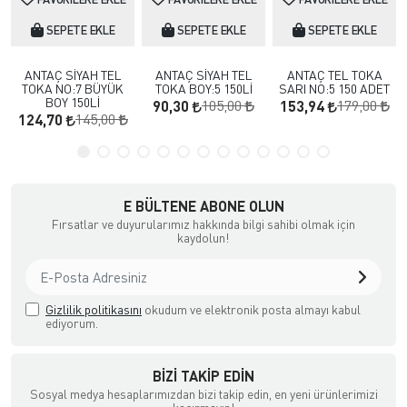
SEPETE EKLE
SEPETE EKLE
SEPETE EKLE
ANTAÇ SİYAH TEL
ANTAÇ SİYAH TEL
ANTAÇ TEL TOKA
TOKA NO:7 BÜYÜK
TOKA BOY:5 150Lİ
SARI NO:5 150 ADET
BOY 150Lİ
105,00
179,00
90,30
153,94
145,00
124,70
E BÜLTENE ABONE OLUN
Fırsatlar ve duyurularımız hakkında bilgi sahibi olmak için
kaydolun!
Gizlilik politikasını
okudum ve elektronik posta almayı kabul
ediyorum.
BIZI TAKIP EDIN
Sosyal medya hesaplarımızdan bizi takip edin, en yeni ürünlerimizi