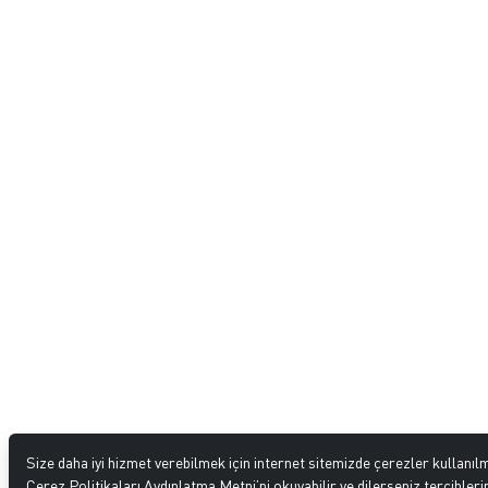
Size daha iyi hizmet verebilmek için internet sitemizde çerezler kullanıl
Çerez Politikaları Aydınlatma Metni’ni okuyabilir ve dilerseniz tercihlerin