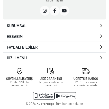
kaçırmayın!
KURUMSAL
HESABIM
FAYDALI BİLGİLER
HIZLI MENÜ
GÜVENLİ ALIŞVERİŞ
İADE GARANTİSİ
ÜCRETSİZ KARGO
256bit SSL ile
14 gün içinde iade
1750 TL ve üzeri
güvendesiniz
garantisi
alışverişlerinizde
© 2026
Kuafördepo
. Tüm hakları saklıdır.