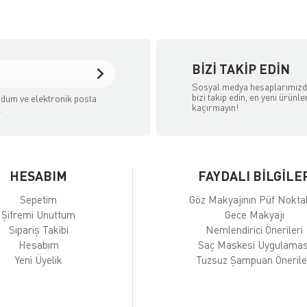
BIZI TAKIP EDIN
Sosyal medya hesaplarımız
bizi takip edin, en yeni ürünle
dum ve elektronik posta
kaçırmayın!
.
HESABIM
FAYDALI BİLGİLE
Sepetim
Göz Makyajının Püf Noktal
Şifremi Unuttum
Gece Makyajı
Sipariş Takibi
Nemlendirici Önerileri
Hesabım
Saç Maskesi Uygulamas
Yeni Üyelik
Tuzsuz Şampuan Önerile