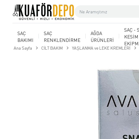
SAÇ - 
SAÇ
SAÇ
AĞDA
KESİM
BAKIMI
RENKLENDİRME
ÜRÜNLERİ
EKİP
Ana Sayfa
CİLT BAKIM
YAŞLANMA ve LEKE KREMLERİ