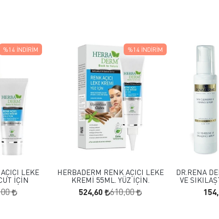
%14
İNDIRIM
%14
İNDIRIM
 EKLE
FAVORILERE EKLE
KLE
SEPETE EKLE
AÇICI LEKE
HERBADERM RENK AÇICI LEKE
DR.RENA DE
CUT İÇİN
KREMİ 55ML. YÜZ İÇİN.
VE SIKILA
524,60
154
,00
610,00