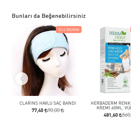
Bunları da Beğenebilirsiniz
%14
İNDIRIM
FAVORILERE EKLE
FAVORILERE
SEPETE EKLE
SEPETE E
CLARİNS HAVLU SAÇ BANDI
HERBADERM RENK 
KREMİ 60ML. VÜ
77,40
90,00
481,60
560