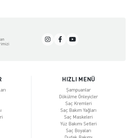
dan
rimizi
R
HIZLI MENÜ
arı
Şampuanlar
Dökülme Önleyicler
Saç Kremleri
ı
Saç Bakım Yağları
ri
Saç Maskeleri
Yüz Bakımı Setleri
Saç Boyaları
Dudak Bakımı