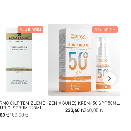
%14
İNDIRIM
%14
İNDIRIM
FAVORILERE EKLE
FAVORILERE EKLE
SEPETE EKLE
SEPETE EKLE
RMO CİLT TEMİZLEME
ZENİX GÜNEŞ KREMİ 50 SPF 50ML.
H
ŞTIRICI SERUM 125ML
223,60
260,00
,80
180,00