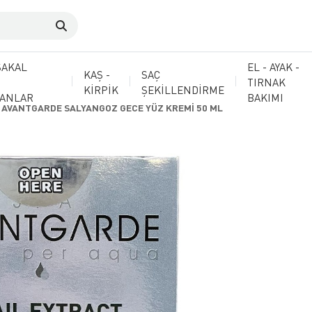
SAKAL
EL - AYAK -
KAŞ -
SAÇ
TIRNAK
KİRPİK
ŞEKİLLENDİRME
MANLAR
BAKIMI
AVANTGARDE SALYANGOZ GECE YÜZ KREMİ 50 ML