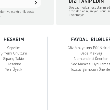
BIZI TAKIP EDIN
Sosyal medya hesaplarımız
bizi takip edin, en yeni ürünle
dum ve elektronik posta
kaçırmayın!
.
HESABIM
FAYDALI BİLGİLE
Sepetim
Göz Makyajının Püf Noktal
Şifremi Unuttum
Gece Makyajı
Sipariş Takibi
Nemlendirici Önerileri
Hesabım
Saç Maskesi Uygulamas
Yeni Üyelik
Tuzsuz Şampuan Önerile