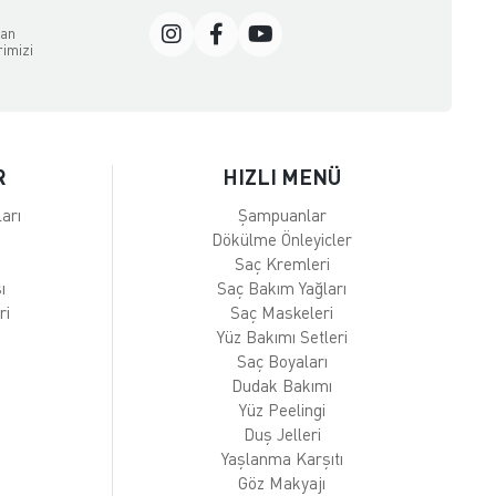
dan
rimizi
R
HIZLI MENÜ
arı
Şampuanlar
Dökülme Önleyicler
Saç Kremleri
ı
Saç Bakım Yağları
ri
Saç Maskeleri
Yüz Bakımı Setleri
Saç Boyaları
Dudak Bakımı
Yüz Peelingi
Duş Jelleri
Yaşlanma Karşıtı
Göz Makyajı