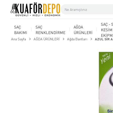
SAÇ - 
SAÇ
SAÇ
AĞDA
KESİM
BAKIMI
RENKLENDİRME
ÜRÜNLERİ
EKİP
Ana Sayfa
AĞDA ÜRÜNLERİ
Ağda Bantları
AZUL SİR 