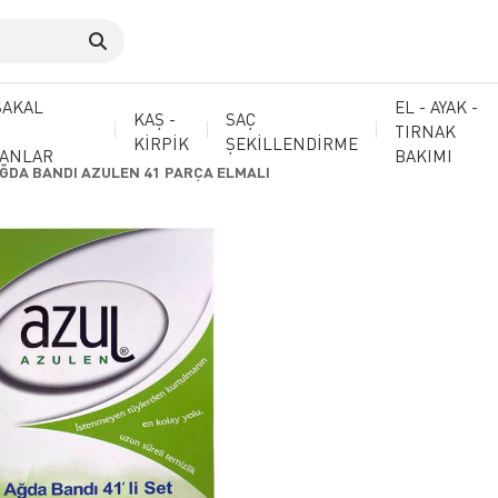
SAKAL
EL - AYAK -
KAŞ -
SAÇ
TIRNAK
KİRPİK
ŞEKİLLENDİRME
MANLAR
BAKIMI
AĞDA BANDI AZULEN 41 PARÇA ELMALI