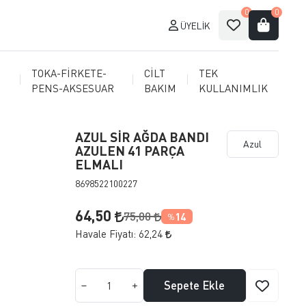
0
0
ÜYELIK
TOKA-FİRKETE-
CİLT
TEK
PENS-AKSESUAR
BAKIM
KULLANIMLIK
AZUL SİR AĞDA BANDI
Azul
AZULEN 41 PARÇA
ELMALI
8698522100227
64,50
75,00
14
%
Havale Fiyatı:
62,24
Sepete Ekle