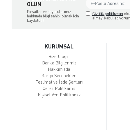
OLUN
Fırsatlar ve duyurularımız
Gizlilik politikasını
oku
hakkında bilgi sahibi olmak için
almayı kabul ediyorum
kaydolun!
KURUMSAL
Bize Ulaşın
Banka Bilgilerimiz
Hakkımızda
Kargo Seçenekleri
Teslimat ve İade Şartları
Çerez Politikamız
Kişisel Veri Politikamız