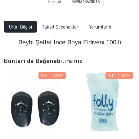
Barkod:
8690648620016
Ürün Bilgisi
Taksit Seçenekleri
Yorumlar
0
Beybi Şeffaf İnce Boya Eldiveni 100lü
Bunları da Beğenebilirsiniz
%14
İNDIRIM
%14
İNDIRIM