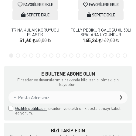
FAVORILERE EKLE
FAVORILERE EKLE
SEPETE EKLE
SEPETE EKLE
TRİNA KULAK KORUYUCU
FOLLY PEDİKÜR GALOŞU XL 50Lİ
PLASTİK
SPALARA UYGUNDUR
60,00
169,00
51,60
145,34
E BÜLTENE ABONE OLUN
Fırsatlar ve duyurularımız hakkında bilgi sahibi olmak için
kaydolun!
Gizlilik politikasını
okudum ve elektronik posta almayı kabul
ediyorum.
BIZI TAKIP EDIN