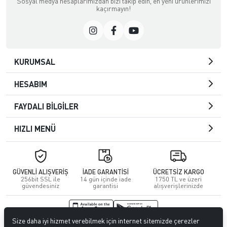
Sosyal medya hesaplarımızdan bizi takip edin, en yeni ürünlerimizi
kaçırmayın!
KURUMSAL
HESABIM
FAYDALI BİLGİLER
HIZLI MENÜ
GÜVENLİ ALIŞVERİŞ
İADE GARANTİSİ
ÜCRETSİZ KARGO
256bit SSL ile
14 gün içinde iade
1750 TL ve üzeri
güvendesiniz
garantisi
alışverişlerinizde
Size daha iyi hizmet verebilmek için internet sitemizde çerezler
© 2026
Kuafördepo
. Tüm hakları saklıdır.