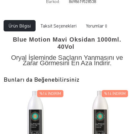
Barkod:
8698619528538
Ürün Bilgisi
Taksit Seçenekleri
Yorumlar
0
Blue Motion Mavi Oksidan 1000ml.
40Vol
Oryal İşleminde Saçların Yanmasını ve
Zarar Görmesini En Aza İndirir.
Bunları da Beğenebilirsiniz
%14
İNDIRIM
%14
İNDIRIM