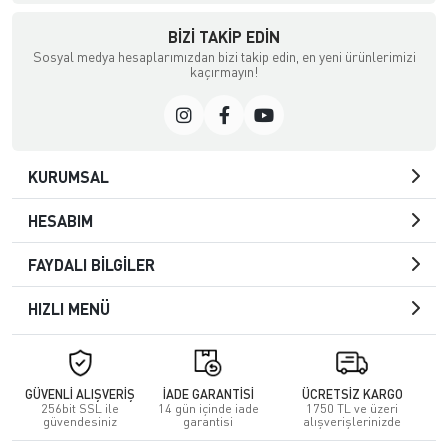
BIZI TAKIP EDIN
Sosyal medya hesaplarımızdan bizi takip edin, en yeni ürünlerimizi
kaçırmayın!
KURUMSAL
HESABIM
FAYDALI BİLGİLER
HIZLI MENÜ
GÜVENLİ ALIŞVERİŞ
İADE GARANTİSİ
ÜCRETSİZ KARGO
256bit SSL ile
14 gün içinde iade
1750 TL ve üzeri
güvendesiniz
garantisi
alışverişlerinizde