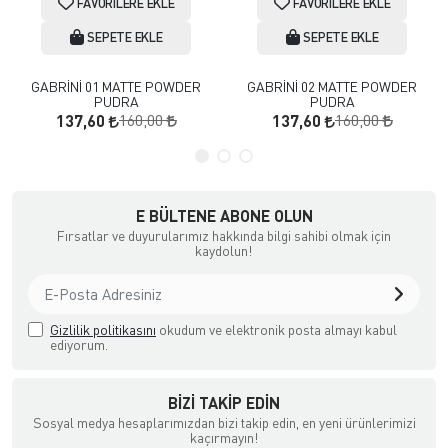
FAVORILERE EKLE
FAVORILERE EKLE
SEPETE EKLE
SEPETE EKLE
GABRİNİ 01 MATTE POWDER
GABRİNİ 02 MATTE POWDER
PUDRA
PUDRA
160,00
160,00
137,60
137,60
E BÜLTENE ABONE OLUN
Fırsatlar ve duyurularımız hakkında bilgi sahibi olmak için
kaydolun!
Gizlilik politikasını
okudum ve elektronik posta almayı kabul
ediyorum.
BIZI TAKIP EDIN
Sosyal medya hesaplarımızdan bizi takip edin, en yeni ürünlerimizi
kaçırmayın!