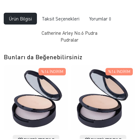
Ürün Bilgisi
Taksit Seçenekleri
Yorumlar
0
Catherine Arley No.6 Pudra
Pudralar
Bunları da Beğenebilirsiniz
%14
İNDIRIM
%14
İNDIRIM