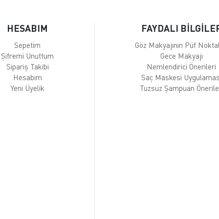
HESABIM
FAYDALI BİLGİLE
Sepetim
Göz Makyajının Püf Noktal
Şifremi Unuttum
Gece Makyajı
Sipariş Takibi
Nemlendirici Önerileri
Hesabım
Saç Maskesi Uygulamas
Yeni Üyelik
Tuzsuz Şampuan Önerile