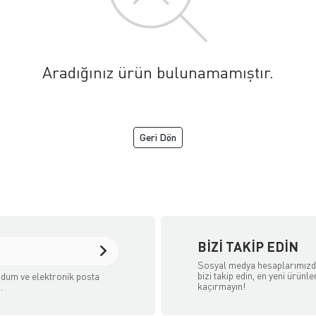
Aradığınız ürün bulunamamıştır.
Geri Dön
aret Sitesidir.
BIZI TAKIP EDIN
Sosyal medya hesaplarımız
bizi takip edin, en yeni ürünle
dum ve elektronik posta
kaçırmayın!
.