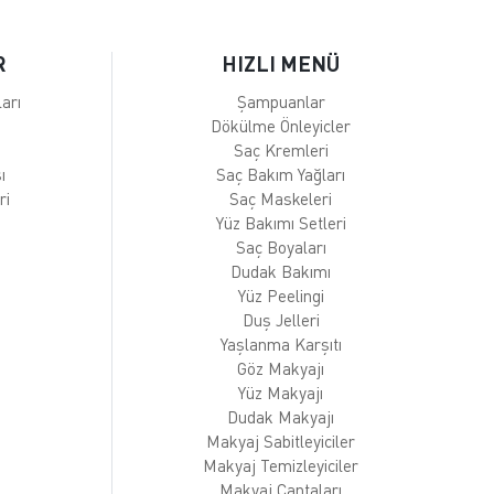
R
HIZLI MENÜ
arı
Şampuanlar
Dökülme Önleyicler
Saç Kremleri
ı
Saç Bakım Yağları
ri
Saç Maskeleri
Yüz Bakımı Setleri
Saç Boyaları
Dudak Bakımı
Yüz Peelingi
Duş Jelleri
Yaşlanma Karşıtı
Göz Makyajı
Yüz Makyajı
Dudak Makyajı
Makyaj Sabitleyiciler
Makyaj Temizleyiciler
Makyaj Çantaları