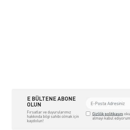
a Ödemeli yada Kredi Kartı ile Satın Alabileceğiniz Güvenli Bir e-tic
E BÜLTENE ABONE
OLUN
Fırsatlar ve duyurularımız
Gizlilik politikasını
oku
hakkında bilgi sahibi olmak için
almayı kabul ediyorum
kaydolun!