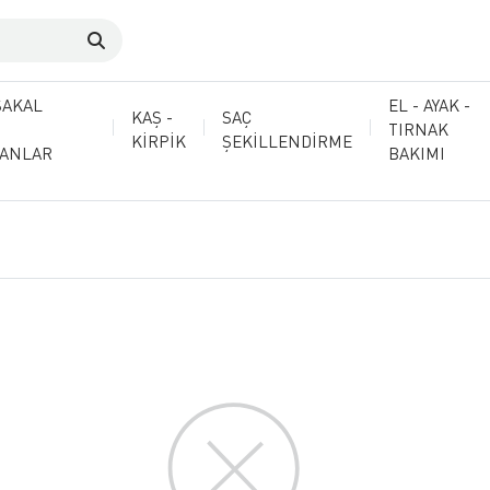
SAKAL
EL - AYAK -
KAŞ -
SAÇ
TIRNAK
KİRPİK
ŞEKİLLENDİRME
MANLAR
BAKIMI