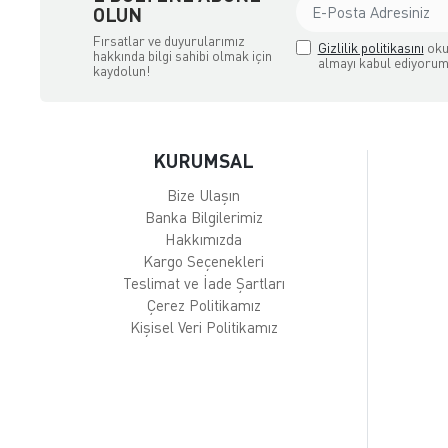
OLUN
Fırsatlar ve duyurularımız
Gizlilik politikasını
oku
hakkında bilgi sahibi olmak için
almayı kabul ediyorum
kaydolun!
KURUMSAL
Bize Ulaşın
Banka Bilgilerimiz
Hakkımızda
Kargo Seçenekleri
Teslimat ve İade Şartları
Çerez Politikamız
Kişisel Veri Politikamız