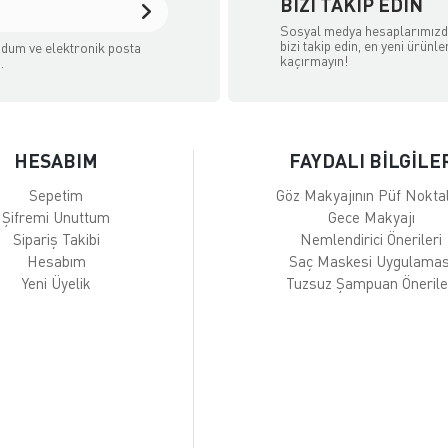
BIZI TAKIP EDIN
Sosyal medya hesaplarımız
bizi takip edin, en yeni ürünle
dum ve elektronik posta
kaçırmayın!
.
HESABIM
FAYDALI BİLGİLE
Sepetim
Göz Makyajının Püf Noktal
Şifremi Unuttum
Gece Makyajı
Sipariş Takibi
Nemlendirici Önerileri
Hesabım
Saç Maskesi Uygulamas
Yeni Üyelik
Tuzsuz Şampuan Önerile