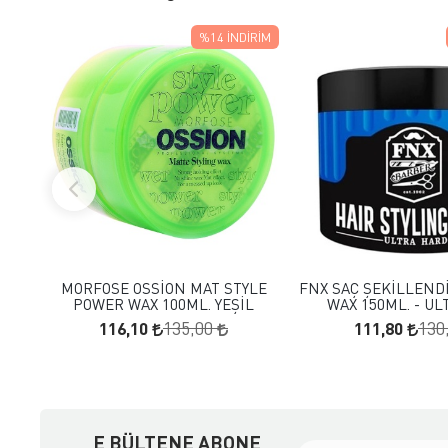
%14
İNDIRIM
FAVORILERE EKLE
FAVORILERE
SEPETE EKLE
SEPETE E
MORFOSE OSSİON MAT STYLE
FNX SAÇ ŞEKİLLENDİ
POWER WAX 100ML. YEŞİL
WAX 150ML. - UL
116,10
111,80
135,00
130
E BÜLTENE ABONE