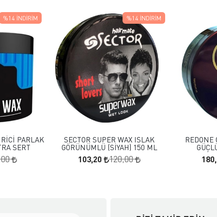
%14
İNDIRIM
%14
İNDIRIM
 EKLE
FAVORILERE EKLE
KLE
SEPETE EKLE
RİCİ PARLAK
SECTOR SUPER WAX ISLAK
REDONE 
TRA SERT
GÖRÜNÜMLÜ (SİYAH) 150 ML
GÜÇLÜ
103,20
180
,00
120,00