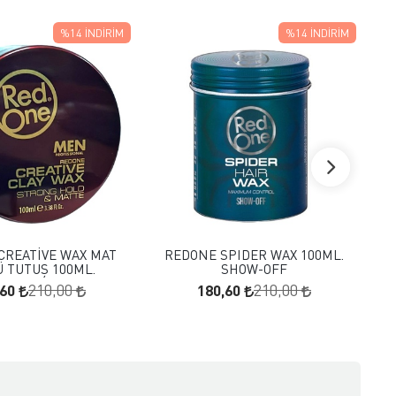
%14
İNDIRIM
%14
İNDIRIM
FAVORILERE EKLE
FAVORILERE EKLE
SEPETE EKLE
SEPETE EKLE
CREATİVE WAX MAT
REDONE SPIDER WAX 100ML.
RED
 TUTUŞ 100ML.
SHOW-OFF
,60
180,60
210,00
210,00