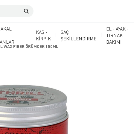
SAKAL
EL - AYAK -
KAŞ -
SAÇ
TIRNAK
KİRPİK
ŞEKİLLENDİRME
MANLAR
BAKIMI
LL WAX FIBER ÖRÜMCEK 150ML