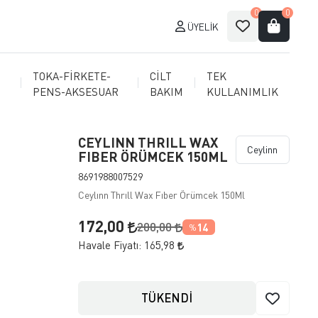
0
0
ÜYELIK
TOKA-FİRKETE-
CİLT
TEK
PENS-AKSESUAR
BAKIM
KULLANIMLIK
CEYLINN THRILL WAX
Ceylinn
FIBER ÖRÜMCEK 150ML
8691988007529
Ceylınn Thrıll Wax Fıber Örümcek 150Ml
172,00
200,00
14
%
Havale Fiyatı:
165,98
TÜKENDİ