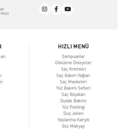
dan
rimizi
R
HIZLI MENÜ
arı
Şampuanlar
Dökülme Önleyicler
Saç Kremleri
ı
Saç Bakım Yağları
ri
Saç Maskeleri
Yüz Bakımı Setleri
Saç Boyaları
Dudak Bakımı
Yüz Peelingi
Duş Jelleri
Yaşlanma Karşıtı
Göz Makyajı