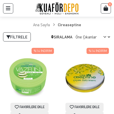
0
Ana Sayfa
Cireaseptine
FILTRELE
SIRALAMA
%14
İNDIRIM
%14
İNDIRIM
FAVORILERE EKLE
FAVORILERE EKLE