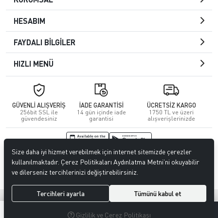
HESABIM
FAYDALI BİLGİLER
HIZLI MENÜ
GÜVENLİ ALIŞVERİŞ
İADE GARANTİSİ
ÜCRETSİZ KARGO
256bit SSL ile
14 gün içinde iade
1750 TL ve üzeri
güvendesiniz
garantisi
alışverişlerinizde
Size daha iyi hizmet verebilmek için internet sitemizde çerezler
© 2026
Kuafördepo
. Tüm hakları saklıdır.
kullanılmaktadır. Çerez Politikaları Aydınlatma Metni’ni okuyabilir
ve dilerseniz tercihlerinizi değiştirebilirsiniz.
Tercihleri ayarla
Tümünü kabul et
®
Hipotenüs
Yeni Nesil E-Ticaret Sistemleri ile Hazırlanmıştır.
0
0
Gizlilik ve Çerez Politikası