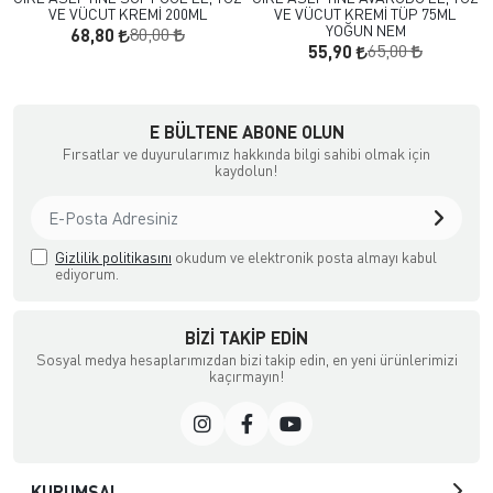
VE VÜCUT KREMİ 200ML
VE VÜCUT KREMİ TÜP 75ML
YOĞUN NEM
80,00
68,80
65,00
55,90
a Ödemeli yada Kredi Kartı ile Satın Alabileceğiniz Güvenli Bir e-tic
E BÜLTENE ABONE OLUN
Fırsatlar ve duyurularımız hakkında bilgi sahibi olmak için
kaydolun!
Gizlilik politikasını
okudum ve elektronik posta almayı kabul
ediyorum.
BIZI TAKIP EDIN
Sosyal medya hesaplarımızdan bizi takip edin, en yeni ürünlerimizi
kaçırmayın!
KURUMSAL