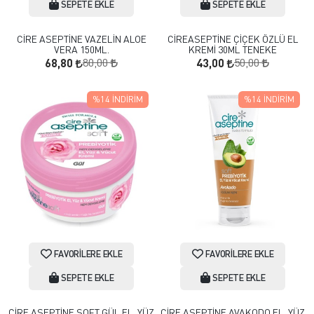
SEPETE EKLE
SEPETE EKLE
CİRE ASEPTİNE VAZELİN ALOE
CİREASEPTİNE ÇİÇEK ÖZLÜ EL
VERA 150ML.
KREMİ 30ML TENEKE
80,00
50,00
68,80
43,00
%14
İNDIRIM
%14
İNDIRIM
FAVORILERE EKLE
FAVORILERE EKLE
SEPETE EKLE
SEPETE EKLE
CİRE ASEPTİNE SOFT GÜL EL, YÜZ
CİRE ASEPTİNE AVAKODO EL, YÜZ