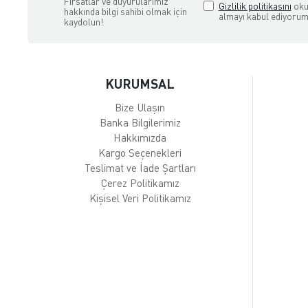
Fırsatlar ve duyurularımız
Gizlilik politikasını
oku
hakkında bilgi sahibi olmak için
almayı kabul ediyorum
kaydolun!
KURUMSAL
Bize Ulaşın
Banka Bilgilerimiz
Hakkımızda
Kargo Seçenekleri
Teslimat ve İade Şartları
Çerez Politikamız
Kişisel Veri Politikamız