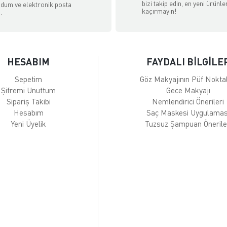
bizi takip edin, en yeni ürünle
dum ve elektronik posta
kaçırmayın!
.
HESABIM
FAYDALI BİLGİLE
Sepetim
Göz Makyajının Püf Noktal
Şifremi Unuttum
Gece Makyajı
Sipariş Takibi
Nemlendirici Önerileri
Hesabım
Saç Maskesi Uygulamas
Yeni Üyelik
Tuzsuz Şampuan Önerile