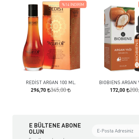
%14
İNDIRIM
FAVORILERE EKLE
FAVORILERE
SEPETE EKLE
SEPETE E
REDİST ARGAN 100 ML.
BIOBIENS ARGAN Y
296,70
172,00
345,00
200
E BÜLTENE ABONE
OLUN