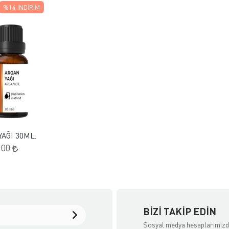
%14
İNDIRIM
 EKLE
KLE
AĞI 30ML.
,00
BIZI TAKIP EDIN
Sosyal medya hesaplarımız