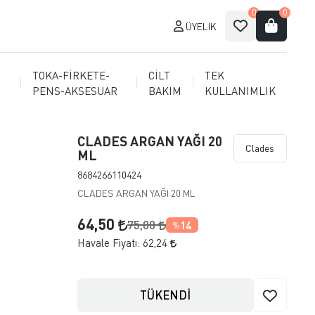
0
0
ÜYELIK
TOKA-FİRKETE-
CİLT
TEK
PENS-AKSESUAR
BAKIM
KULLANIMLIK
CLADES ARGAN YAĞI 20
Clades
ML
8684266110424
CLADES ARGAN YAĞI 20 ML
64,50
75,00
14
%
Havale Fiyatı:
62,24
TÜKENDİ