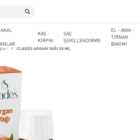
SAKAL
EL - AYAK -
KAŞ -
SAÇ
TIRNAK
KİRPİK
ŞEKİLLENDİRME
MANLAR
BAKIMI
ları
CLADES ARGAN YAĞI 20 ML