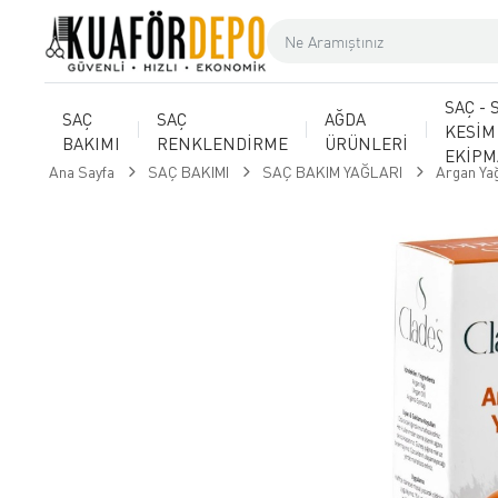
SAÇ - 
SAÇ
SAÇ
AĞDA
KESİM
BAKIMI
RENKLENDİRME
ÜRÜNLERİ
EKİP
Ana Sayfa
SAÇ BAKIMI
SAÇ BAKIM YAĞLARI
Argan Yağ