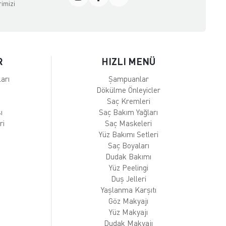
rimizi
R
HIZLI MENÜ
arı
Şampuanlar
Dökülme Önleyicler
Saç Kremleri
ı
Saç Bakım Yağları
ri
Saç Maskeleri
Yüz Bakımı Setleri
Saç Boyaları
Dudak Bakımı
Yüz Peelingi
Duş Jelleri
Yaşlanma Karşıtı
Göz Makyajı
Yüz Makyajı
Dudak Makyajı