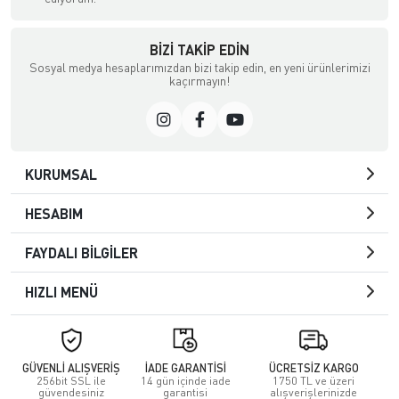
BIZI TAKIP EDIN
Sosyal medya hesaplarımızdan bizi takip edin, en yeni ürünlerimizi
kaçırmayın!
KURUMSAL
HESABIM
FAYDALI BİLGİLER
HIZLI MENÜ
GÜVENLİ ALIŞVERİŞ
İADE GARANTİSİ
ÜCRETSİZ KARGO
256bit SSL ile
14 gün içinde iade
1750 TL ve üzeri
güvendesiniz
garantisi
alışverişlerinizde