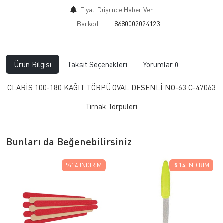
Fiyatı Düşünce Haber Ver
Barkod:
8680002024123
Ürün Bilgisi
Taksit Seçenekleri
Yorumlar
0
CLARİS 100-180 KAĞIT TÖRPÜ OVAL DESENLİ NO-63 C-47063
Tırnak Törpüleri
Bunları da Beğenebilirsiniz
%14
İNDIRIM
%14
İNDIRIM