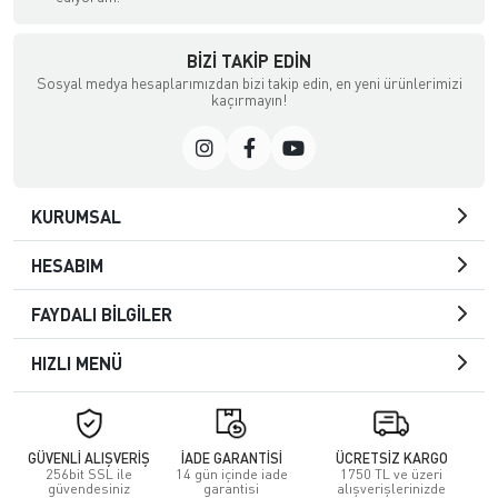
BIZI TAKIP EDIN
Sosyal medya hesaplarımızdan bizi takip edin, en yeni ürünlerimizi
kaçırmayın!
KURUMSAL
HESABIM
FAYDALI BİLGİLER
HIZLI MENÜ
GÜVENLİ ALIŞVERİŞ
İADE GARANTİSİ
ÜCRETSİZ KARGO
256bit SSL ile
14 gün içinde iade
1750 TL ve üzeri
güvendesiniz
garantisi
alışverişlerinizde