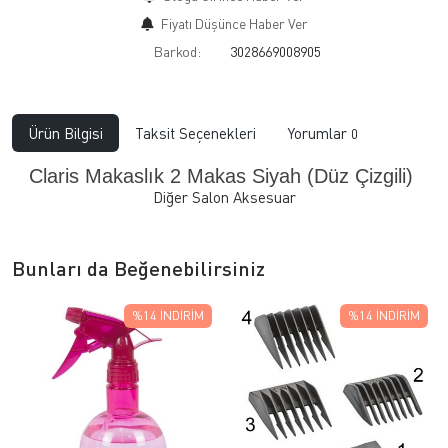
Fiyatı Düşünce Haber Ver
Barkod:
3028669008905
Ürün Bilgisi
Taksit Seçenekleri
Yorumlar
0
Claris Makaslık 2 Makas Siyah (Düz Çizgili)
Diğer Salon Aksesuar
Bunları da Beğenebilirsiniz
%14
İNDIRIM
%14
İNDIRIM