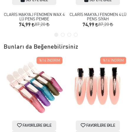
CLARİS MAKYAJ FENOMEN WAX 4
CLARİS MAKYAJ FENOMEN 4 LÜ
LÜ PENS PEMBE
PENS SİYAH
87,20
87,20
74,99
74,99
Bunları da Beğenebilirsiniz
%14
İNDIRIM
%14
İNDIRIM
FAVORILERE EKLE
FAVORILERE EKLE