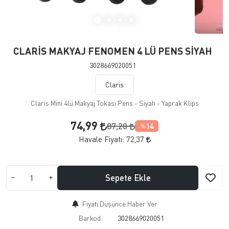
CLARİS MAKYAJ FENOMEN 4 LÜ PENS SİYAH
3028669020051
Claris
Claris Mini 4lü Makyaj Tokası Pens - Siyah - Yaprak Klips
74,99
87,20
14
%
Havale Fiyatı:
72,37
Sepete Ekle
Fiyatı Düşünce Haber Ver
Barkod:
3028669020051