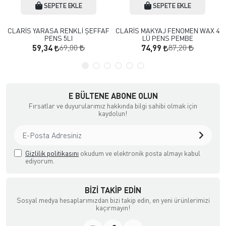
SEPETE EKLE
SEPETE EKLE
CLARİS YARASA RENKLİ ŞEFFAF
CLARİS MAKYAJ FENOMEN WAX 4
PENS 5LI
LÜ PENS PEMBE
69,00
87,20
59,34
74,99
E BÜLTENE ABONE OLUN
Fırsatlar ve duyurularımız hakkında bilgi sahibi olmak için
kaydolun!
Gizlilik politikasını
okudum ve elektronik posta almayı kabul
ediyorum.
BIZI TAKIP EDIN
Sosyal medya hesaplarımızdan bizi takip edin, en yeni ürünlerimizi
kaçırmayın!