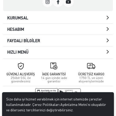
KURUMSAL
HESABIM
FAYDALI BİLGİLER
HIZLI MENÜ
GÜVENLİ ALIŞVERİŞ
İADE GARANTİSİ
ÜCRETSİZ KARGO
256bit SSL ile
14 gün içinde iade
1750 TL ve üzeri
güvendesiniz
garantisi
alışverişlerinizde
Size daha iyi hizmet verebilmek için internet sitemizde çerezler
© 2026
Kuafördepo
. Tüm hakları saklıdır.
kullanılmaktadır. Çerez Politikaları Aydınlatma Metni’ni okuyabilir
ve dilerseniz tercihlerinizi değiştirebilirsiniz.