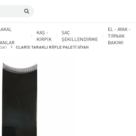
SAKAL
EL - AYAK -
KAŞ -
SAÇ
TIRNAK
KİRPİK
ŞEKİLLENDİRME
MANLAR
BAKIMI
ları
CLARİS TARAKLI RÖFLE PALETİ SİYAH