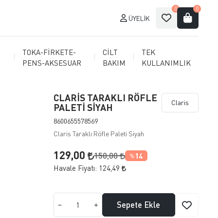
0
0
ÜYELIK
TOKA-FİRKETE-
CİLT
TEK
PENS-AKSESUAR
BAKIM
KULLANIMLIK
CLARİS TARAKLI RÖFLE
Claris
PALETİ SİYAH
8600655578569
Claris Taraklı Röfle Paleti Siyah
129,00
150,00
14
%
Havale Fiyatı:
124,49
Sepete Ekle