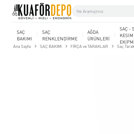
SAÇ - 
SAÇ
SAÇ
AĞDA
KESİM
BAKIMI
RENKLENDİRME
ÜRÜNLERİ
EKİP
Ana Sayfa
SAÇ BAKIMI
FIRÇA ve TARAKLAR
​Saç Tarak