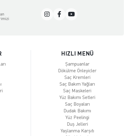
dan
rimizi
R
HIZLI MENÜ
arı
Şampuanlar
Dökülme Önleyicler
Saç Kremleri
ı
Saç Bakım Yağları
ri
Saç Maskeleri
Yüz Bakımı Setleri
Saç Boyaları
Dudak Bakımı
Yüz Peelingi
Duş Jelleri
Yaşlanma Karşıtı