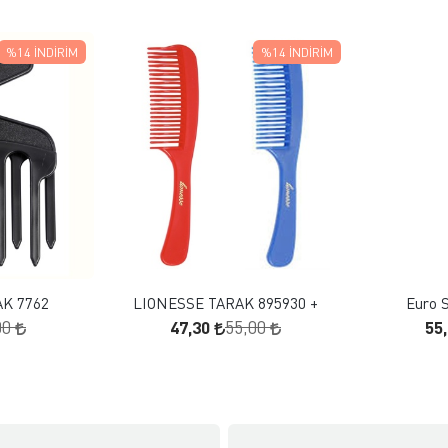
%14
İNDIRIM
%14
İNDIRIM
 EKLE
FAVORILERE EKLE
KLE
SEPETE EKLE
K 7762
LIONESSE TARAK 895930 +
Euro S
47,30
55
00
55,00