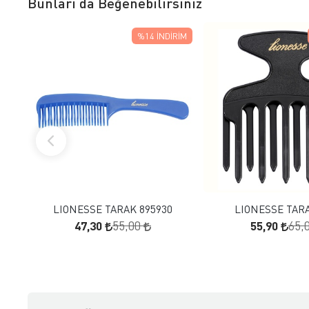
Bunları da Beğenebilirsiniz
%14
İNDIRIM
FAVORILERE EKLE
FAVORILERE
SEPETE EKLE
SEPETE E
LIONESSE TARAK 895930
LIONESSE TARA
47,30
55,90
55,00
65,