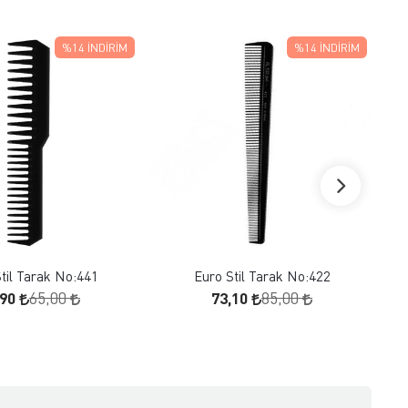
%14
İNDIRIM
%14
İNDIRIM
FAVORILERE EKLE
FAVORILERE EKLE
SEPETE EKLE
SEPETE EKLE
til Tarak No:441
Euro Stil Tarak No:422
,90
73,10
65,00
85,00