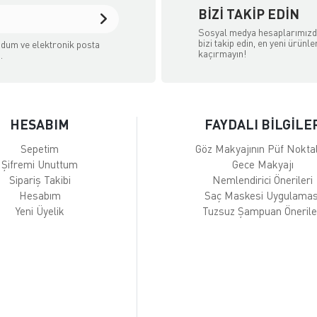
BIZI TAKIP EDIN
Sosyal medya hesaplarımız
bizi takip edin, en yeni ürünle
dum ve elektronik posta
kaçırmayın!
.
HESABIM
FAYDALI BİLGİLE
Sepetim
Göz Makyajının Püf Noktal
Şifremi Unuttum
Gece Makyajı
Sipariş Takibi
Nemlendirici Önerileri
Hesabım
Saç Maskesi Uygulamas
Yeni Üyelik
Tuzsuz Şampuan Önerile