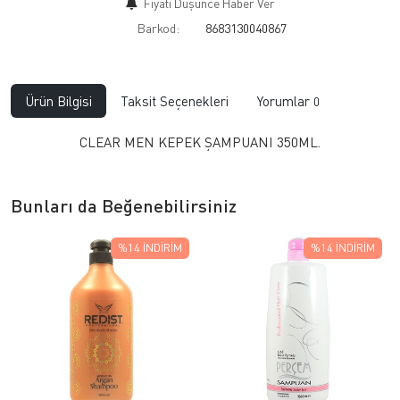
Fiyatı Düşünce Haber Ver
Barkod:
8683130040867
Ürün Bilgisi
Taksit Seçenekleri
Yorumlar
0
CLEAR MEN KEPEK ŞAMPUANI 350ML.
Bunları da Beğenebilirsiniz
%14
İNDIRIM
%14
İNDIRIM