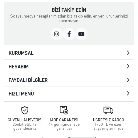
BIZI TAKIP EDIN
Sosyal medya hesaplarımızdan bizi takip edin, en yeni ürünlerimizi
kaçırmayın!
KURUMSAL
HESABIM
FAYDALI BİLGİLER
HIZLI MENÜ
GÜVENLİ ALIŞVERİŞ
İADE GARANTİSİ
ÜCRETSİZ KARGO
256bit SSL ile
14 gün içinde iade
1750 TL ve üzeri
güvendesiniz
garantisi
alışverişlerinizde