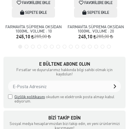
FAVORILERE EKLE
FAVORILERE EKLE
SEPETE EKLE
SEPETE EKLE
FARMAVİTA SÜPREMA OKSİDAN
FARMAVİTA SÜPREMA OKSİDAN
1000ML. VOLUME : 10
1000ML. VOLUME : 20
285,00
285,00
245,10
245,10
E BÜLTENE ABONE OLUN
Fırsatlar ve duyurularımız hakkında bilgi sahibi olmak için
kaydolun!
Gizlilik politikasını
okudum ve elektronik posta almayı kabul
ediyorum.
BIZI TAKIP EDIN
Sosyal medya hesaplarımızdan bizi takip edin, en yeni ürünlerimizi
kaçırmayın!