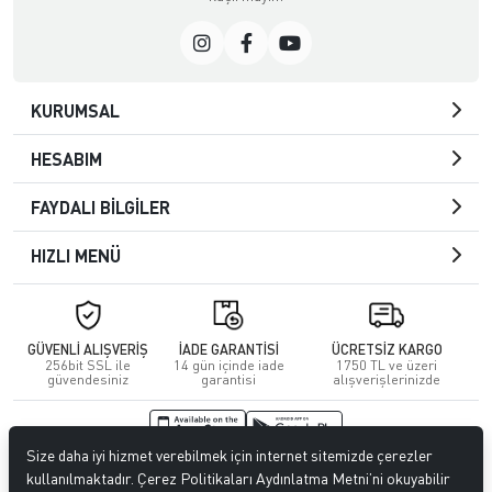
KURUMSAL
HESABIM
FAYDALI BİLGİLER
HIZLI MENÜ
GÜVENLİ ALIŞVERİŞ
İADE GARANTİSİ
ÜCRETSİZ KARGO
256bit SSL ile
14 gün içinde iade
1750 TL ve üzeri
güvendesiniz
garantisi
alışverişlerinizde
Size daha iyi hizmet verebilmek için internet sitemizde çerezler
© 2026
Kuafördepo
. Tüm hakları saklıdır.
kullanılmaktadır. Çerez Politikaları Aydınlatma Metni’ni okuyabilir