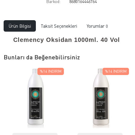
Barkod:
8680164446764
Ürün Bilgisi
Taksit Seçenekleri
Yorumlar
0
Clemency Oksidan 1000ml. 40 Vol
Bunları da Beğenebilirsiniz
%14
İNDIRIM
%14
İNDIRIM