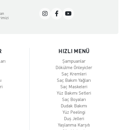
dan
rimizi
R
HIZLI MENÜ
arı
Şampuanlar
Dökülme Önleyicler
Saç Kremleri
ı
Saç Bakım Yağları
ri
Saç Maskeleri
Yüz Bakımı Setleri
Saç Boyaları
Dudak Bakımı
Yüz Peelingi
Duş Jelleri
Yaşlanma Karşıtı