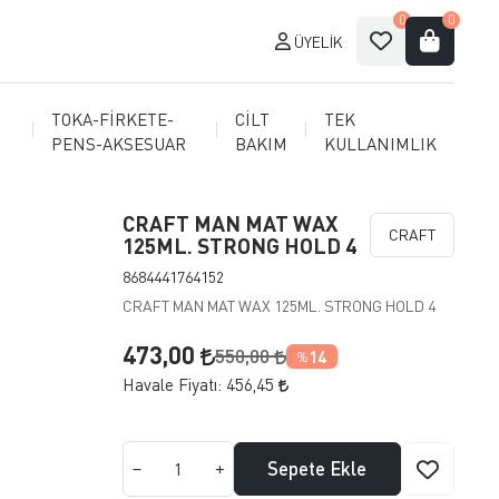
0
0
ÜYELIK
TOKA-FİRKETE-
CİLT
TEK
PENS-AKSESUAR
BAKIM
KULLANIMLIK
CRAFT MAN MAT WAX
CRAFT
125ML. STRONG HOLD 4
8684441764152
CRAFT MAN MAT WAX 125ML. STRONG HOLD 4
473,00
550,00
14
%
Havale Fiyatı:
456,45
Sepete Ekle