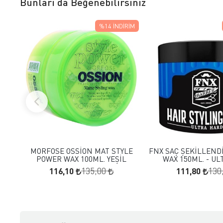
Bunları da Beğenebilirsiniz
%14
İNDIRIM
FAVORILERE EKLE
FAVORILERE
SEPETE EKLE
SEPETE E
MORFOSE OSSİON MAT STYLE
FNX SAÇ ŞEKİLLENDİ
POWER WAX 100ML. YEŞİL
WAX 150ML. - UL
116,10
111,80
135,00
130