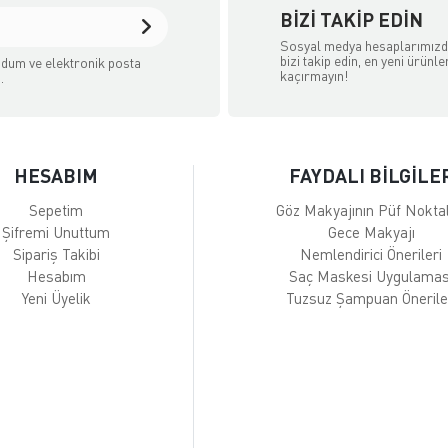
BIZI TAKIP EDIN
Sosyal medya hesaplarımız
bizi takip edin, en yeni ürünle
dum ve elektronik posta
kaçırmayın!
.
HESABIM
FAYDALI BİLGİLE
Sepetim
Göz Makyajının Püf Noktal
Şifremi Unuttum
Gece Makyajı
Sipariş Takibi
Nemlendirici Önerileri
Hesabım
Saç Maskesi Uygulamas
Yeni Üyelik
Tuzsuz Şampuan Önerile