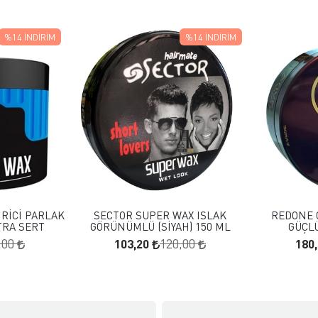
%14
İNDIRIM
%14
İNDIRIM
 EKLE
FAVORILERE EKLE
KLE
SEPETE EKLE
RİCİ PARLAK
SECTOR SUPER WAX ISLAK
REDONE 
TRA SERT
GÖRÜNÜMLÜ (SİYAH) 150 ML
GÜÇLÜ
103,20
180
,00
120,00