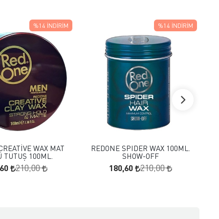
%14
İNDIRIM
%14
İNDIRIM
FAVORILERE EKLE
FAVORILERE EKLE
SEPETE EKLE
SEPETE EKLE
CREATİVE WAX MAT
REDONE SPIDER WAX 100ML.
RED
 TUTUŞ 100ML.
SHOW-OFF
,60
180,60
210,00
210,00