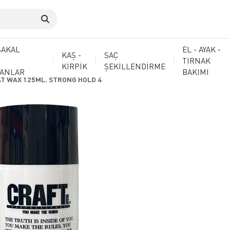
SAKAL
EL - AYAK -
KAŞ -
SAÇ
TIRNAK
KİRPİK
ŞEKİLLENDİRME
MANLAR
BAKIMI
T WAX 125ML. STRONG HOLD 4