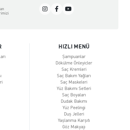
dan
rimizi
R
HIZLI MENÜ
arı
Şampuanlar
Dökülme Önleyicler
Saç Kremleri
ı
Saç Bakım Yağları
ri
Saç Maskeleri
Yüz Bakımı Setleri
Saç Boyaları
Dudak Bakımı
Yüz Peelingi
Duş Jelleri
Yaşlanma Karşıtı
Göz Makyajı