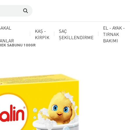
SAKAL
EL - AYAK -
KAŞ -
SAÇ
TIRNAK
KİRPİK
ŞEKİLLENDİRME
MANLAR
BAKIMI
BEK SABUNU 100GR