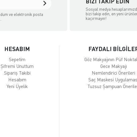
BIZI TAKIP EDIN
Sosyal medya hesaplarımız
bizi takip edin, en yeni ürünle
dum ve elektronik posta
kaçırmayın!
.
HESABIM
FAYDALI BİLGİLE
Sepetim
Göz Makyajının Püf Noktal
Şifremi Unuttum
Gece Makyajı
Sipariş Takibi
Nemlendirici Önerileri
Hesabım
Saç Maskesi Uygulamas
Yeni Üyelik
Tuzsuz Şampuan Önerile