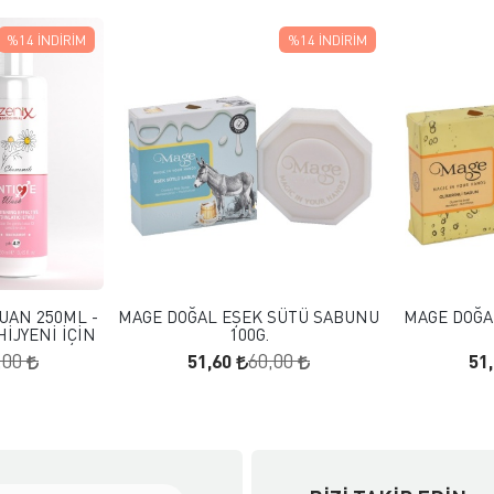
%14
İNDIRIM
%14
İNDIRIM
 EKLE
FAVORILERE EKLE
KLE
SEPETE EKLE
UAN 250ML -
MAGE DOĞAL EŞEK SÜTÜ SABUNU
MAGE DOĞA
HİJYENİ İÇİN
100G.
51,60
51
,00
60,00