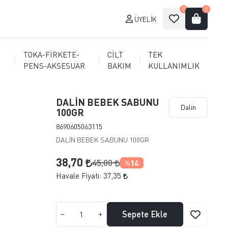
0
0
ÜYELIK
TOKA-FİRKETE-
CİLT
TEK
PENS-AKSESUAR
BAKIM
KULLANIMLIK
DALİN BEBEK SABUNU
Dalin
100GR
8690605063115
DALİN BEBEK SABUNU 100GR
38,70
45,00
14
%
Havale Fiyatı:
37,35
Sepete Ekle