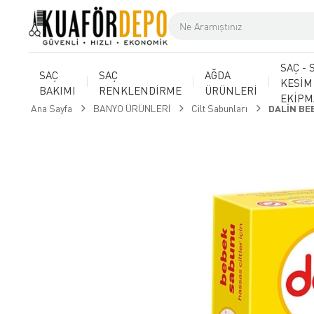
SAÇ - 
SAÇ
SAÇ
AĞDA
KESİM
BAKIMI
RENKLENDİRME
ÜRÜNLERİ
EKİP
Ana Sayfa
BANYO ÜRÜNLERİ
Cilt Sabunları
DALİN BE