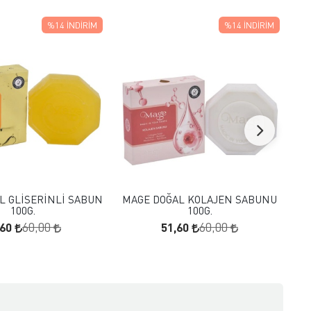
%14
İNDIRIM
%14
İNDIRIM
FAVORILERE EKLE
FAVORILERE EKLE
SEPETE EKLE
SEPETE EKLE
L GLİSERİNLİ SABUN
MAGE DOĞAL KOLAJEN SABUNU
B
100G.
100G.
,60
51,60
60,00
60,00