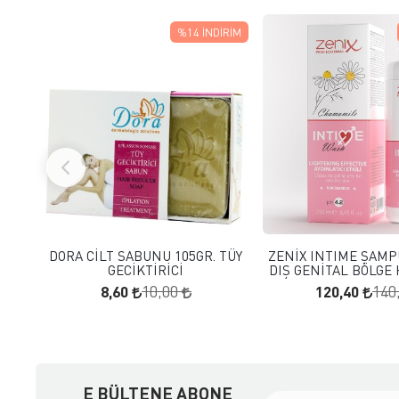
%14
İNDIRIM
FAVORILERE EKLE
FAVORILERE
SEPETE EKLE
SEPETE E
DORA CİLT SABUNU 105GR. TÜY
ZENİX INTIME ŞAMP
GECİKTİRİCİ
DIŞ GENİTAL BÖLGE 
8,60
120,40
10,00
140
E BÜLTENE ABONE