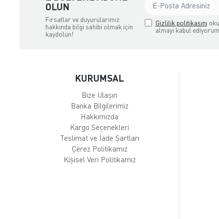
OLUN
Fırsatlar ve duyurularımız
Gizlilik politikasını
oku
hakkında bilgi sahibi olmak için
almayı kabul ediyorum
kaydolun!
KURUMSAL
Bize Ulaşın
Banka Bilgilerimiz
Hakkımızda
Kargo Seçenekleri
Teslimat ve İade Şartları
Çerez Politikamız
Kişisel Veri Politikamız