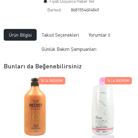
Fiyatı Düşünce Haber Ver
Barkod:
8681554604849
Ürün Bilgisi
Taksit Seçenekleri
Yorumlar
0
Günlük Bakım Şampuanları
Bunları da Beğenebilirsiniz
%14
İNDIRIM
%14
İNDIRIM