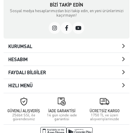
BIZI TAKIP EDIN
Sosyal medya hesaplarımızdan bizi takip edin, en yeni ürünlerimizi
kaçırmayın!
KURUMSAL
HESABIM
FAYDALI BİLGİLER
HIZLI MENÜ
GÜVENLİ ALIŞVERİŞ
İADE GARANTİSİ
ÜCRETSİZ KARGO
256bit SSL ile
14 gün içinde iade
1750 TL ve üzeri
güvendesiniz
garantisi
alışverişlerinizde