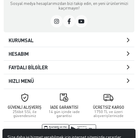
Sosyal medya hesaplarımızdan bizi takip edin, en yeni ürünlerimizi
kaçırmayın!
KURUMSAL
HESABIM
FAYDALI BİLGİLER
HIZLI MENÜ
GÜVENLİ ALIŞVERİŞ
İADE GARANTİSİ
ÜCRETSİZ KARGO
256bit SSL ile
14 gün içinde iade
1750 TL ve üzeri
güvendesiniz
garantisi
alışverişlerinizde
Size daha iyi hizmet verebilmek için internet sitemizde çerezler