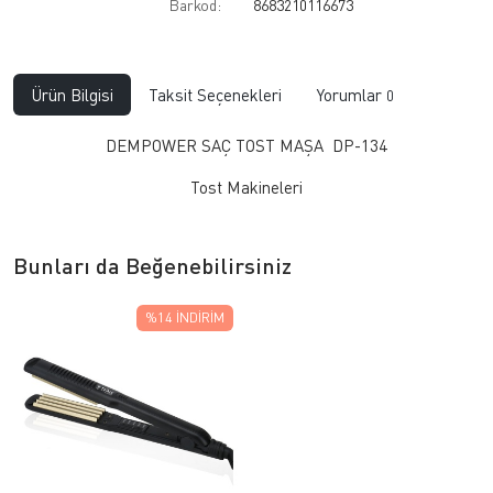
Barkod:
8683210116673
Ürün Bilgisi
Taksit Seçenekleri
Yorumlar
0
DEMPOWER SAÇ TOST MAŞA DP-134
Tost Makineleri
Bunları da Beğenebilirsiniz
%14
İNDIRIM