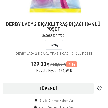
DERBY LADY 2 BIÇAKLI TRAŞ BIÇAĞI 10+4 LÜ
POŞET
8690885224770
Derby
DERBY LADY 2 BIÇAKLI TRAŞ BIÇAĞI 10+4 LÜ POŞET
129,00
150,00
14
%
Havale Fiyatı:
124,49
TÜKENDİ
Stoğa Girince Haber Ver
Fiyatı Düşünce Haber Ver