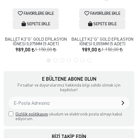
FAVORILERE EKLE
FAVORILERE EKLE
SEPETE EKLE
SEPETE EKLE
BALLET K3''G'' GOLD EPİLASYON
BALLET K2''G'' GOLD EPİLASYON
İĞNESİ 0,075MM (5 ADET)
İĞNESİ 0,055MM (5 ADET)
1.150,00
1.150,00
989,00
989,00
E BÜLTENE ABONE OLUN
Fırsatlar ve duyurularımız hakkında bilgi sahibi olmak için
kaydolun!
Gizlilik politikasını
okudum ve elektronik posta almayı kabul
ediyorum.
BIZI TAKIP EDIN