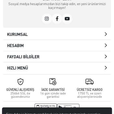
Sosyal medya hesaplarımızdan bizi takip edin, en yeni ürünlerimizi
kaçırmayın!
KURUMSAL
HESABIM
FAYDALI BİLGİLER
HIZLI MENÜ
GÜVENLİ ALIŞVERİŞ
İADE GARANTİSİ
ÜCRETSİZ KARGO
256bit SSL ile
14 gün içinde iade
1750 TL ve üzeri
güvendesiniz
garantisi
alışverişlerinizde