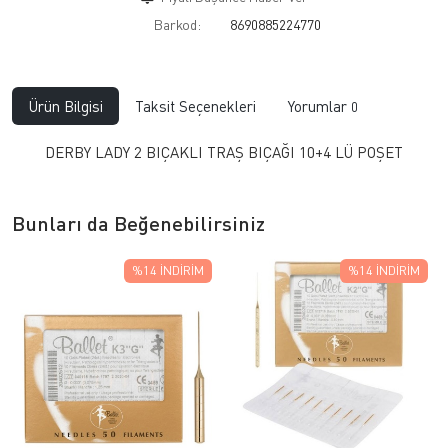
Barkod:
8690885224770
Ürün Bilgisi
Taksit Seçenekleri
Yorumlar
0
DERBY LADY 2 BIÇAKLI TRAŞ BIÇAĞI 10+4 LÜ POŞET
Bunları da Beğenebilirsiniz
%14
İNDIRIM
%14
İNDIRIM