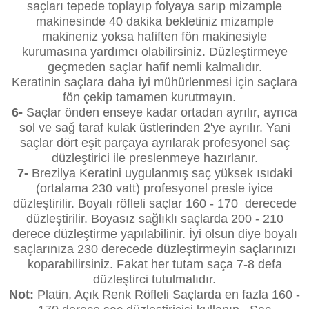
saçları tepede toplayıp folyaya sarıp mizample
makinesinde 40 dakika bekletiniz mizample
makineniz yoksa hafiften fön makinesiyle
kurumasına yardımcı olabilirsiniz. Düzleştirmeye
geçmeden saçlar hafif nemli kalmalıdır.
Keratinin saçlara daha iyi mühürlenmesi için saçlara
fön çekip tamamen kurutmayın.
6-
Saçlar önden enseye kadar ortadan ayrılır, ayrıca
sol ve sağ taraf kulak üstlerinden 2'ye ayrılır. Yani
saçlar dört eşit parçaya ayrılarak profesyonel saç
düzleştirici ile preslenmeye hazırlanır.
7-
Brezilya Keratini uygulanmış saç yüksek ısıdaki
(ortalama 230 vatt) profesyonel presle iyice
düzleştirilir. Boyalı röfleli saçlar 160 - 170 derecede
düzleştirilir. Boyasız sağlıklı saçlarda 200 - 210
derece düzleştirme yapılabilinir. İyi olsun diye boyalı
saçlarınıza 230 derecede düzleştirmeyin saçlarınızı
koparabilirsiniz. Fakat her tutam saça 7-8 defa
düzleştirci tutulmalıdır.
Not:
Platin, Açık Renk Röfleli Saçlarda en fazla 160 -