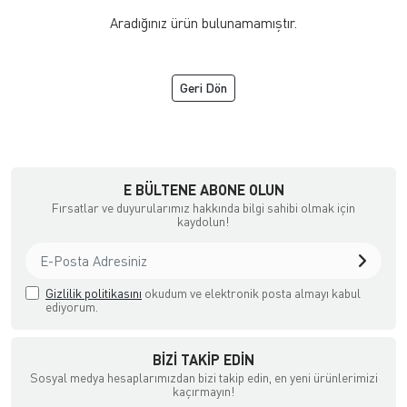
Aradığınız ürün bulunamamıştır.
Geri Dön
a Ödemeli yada Kredi Kartı ile Satın Alabileceğiniz Güvenli Bir e-tic
E BÜLTENE ABONE OLUN
Fırsatlar ve duyurularımız hakkında bilgi sahibi olmak için
kaydolun!
Gizlilik politikasını
okudum ve elektronik posta almayı kabul
ediyorum.
BIZI TAKIP EDIN
Sosyal medya hesaplarımızdan bizi takip edin, en yeni ürünlerimizi
kaçırmayın!