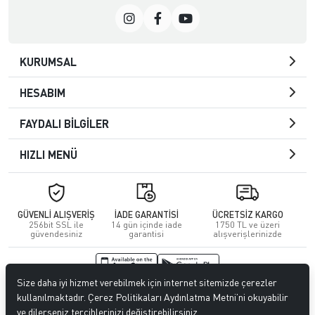
KURUMSAL
HESABIM
FAYDALI BİLGİLER
HIZLI MENÜ
GÜVENLİ ALIŞVERİŞ
İADE GARANTİSİ
ÜCRETSİZ KARGO
256bit SSL ile
14 gün içinde iade
1750 TL ve üzeri
güvendesiniz
garantisi
alışverişlerinizde
Size daha iyi hizmet verebilmek için internet sitemizde çerezler
© 2026
Kuafördepo
. Tüm hakları saklıdır.
kullanılmaktadır. Çerez Politikaları Aydınlatma Metni’ni okuyabilir
ve dilerseniz tercihlerinizi değiştirebilirsiniz.