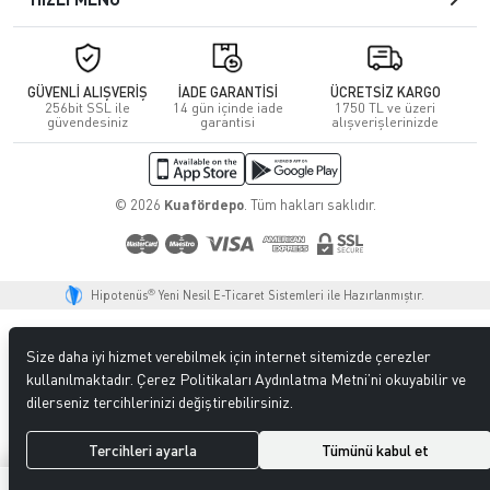
GÜVENLİ ALIŞVERİŞ
İADE GARANTİSİ
ÜCRETSİZ KARGO
256bit SSL ile
14 gün içinde iade
1750 TL ve üzeri
güvendesiniz
garantisi
alışverişlerinizde
© 2026
Kuafördepo
. Tüm hakları saklıdır.
®
Hipotenüs
Yeni Nesil E-Ticaret Sistemleri ile Hazırlanmıştır.
Size daha iyi hizmet verebilmek için internet sitemizde çerezler
kullanılmaktadır. Çerez Politikaları Aydınlatma Metni’ni okuyabilir ve
dilerseniz tercihlerinizi değiştirebilirsiniz.
Tercihleri ayarla
Tümünü kabul et
0
0