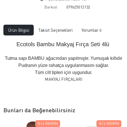
Barkod:
079625012132
Ürün Bilgisi
Taksit Seçenekleri
Yorumlar
0
Ecotols Bambu Makyaj Fırça Seti 4lü
Tutma sapı BAMBU ağacından yapılmıştır. Yumuşak kıllıdır
Pudranın yüze rahatça uygulanmasını sağlar.
Tüm cilt tipleri için uygundur.
MAKYAJ FIRÇALARI
Bunları da Beğenebilirsiniz
%14
İNDIRIM
%14
İNDIRIM