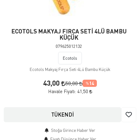
ECOTOLS MAKYAJ FIRÇA SETİ 4LÜ BAMBU
KÜÇÜK
079625012132
Ecotols
Ecotols Makyaj Fırça Seti 4Lü Bambu Küçük
43,00
50,00
14
%
Havale Fiyatı:
41,50
TÜKENDİ
Stoğa Girince Haber Ver
Fiyatı Düşünce Haber Ver