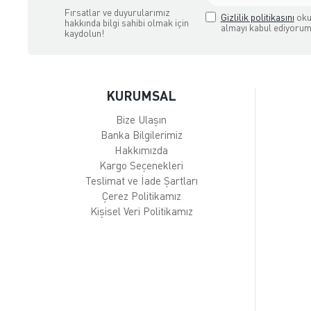
Fırsatlar ve duyurularımız
Gizlilik politikasını
oku
hakkında bilgi sahibi olmak için
almayı kabul ediyorum
kaydolun!
KURUMSAL
Bize Ulaşın
Banka Bilgilerimiz
Hakkımızda
Kargo Seçenekleri
Teslimat ve İade Şartları
Çerez Politikamız
Kişisel Veri Politikamız