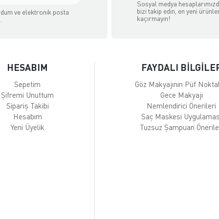
Sosyal medya hesaplarımız
bizi takip edin, en yeni ürünle
dum ve elektronik posta
kaçırmayın!
.
HESABIM
FAYDALI BİLGİLE
Sepetim
Göz Makyajının Püf Noktal
Şifremi Unuttum
Gece Makyajı
Sipariş Takibi
Nemlendirici Önerileri
Hesabım
Saç Maskesi Uygulamas
Yeni Üyelik
Tuzsuz Şampuan Önerile