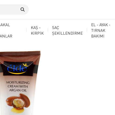
SAKAL
EL - AYAK -
KAŞ -
SAÇ
TIRNAK
KİRPİK
ŞEKİLLENDİRME
MANLAR
BAKIMI