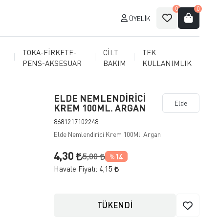
0
0
ÜYELIK
TOKA-FİRKETE-
CİLT
TEK
PENS-AKSESUAR
BAKIM
KULLANIMLIK
ELDE NEMLENDİRİCİ
Elde
KREM 100ML. ARGAN
8681217102248
Elde Nemlendirici Krem 100Ml. Argan
4,30
5,00
14
%
Havale Fiyatı:
4,15
TÜKENDİ