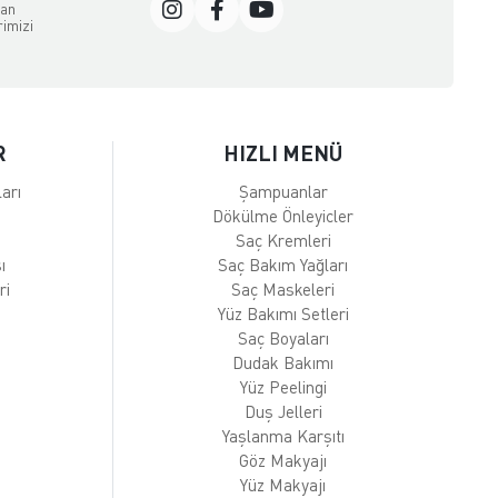
dan
rimizi
R
HIZLI MENÜ
arı
Şampuanlar
Dökülme Önleyicler
Saç Kremleri
ı
Saç Bakım Yağları
ri
Saç Maskeleri
Yüz Bakımı Setleri
Saç Boyaları
Dudak Bakımı
Yüz Peelingi
Duş Jelleri
Yaşlanma Karşıtı
Göz Makyajı
Yüz Makyajı