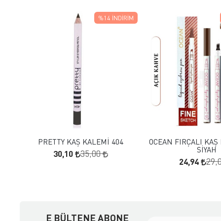
%14
İNDIRIM
FAVORILERE EKLE
FAVORILERE
SEPETE EKLE
SEPETE E
PRETTY KAŞ KALEMİ 404
OCEAN FIRÇALI KAŞ 
SİYAH
30,10
35,00
24,94
29,
E BÜLTENE ABONE