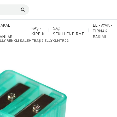
SAKAL
EL - AYAK -
KAŞ -
SAÇ
TIRNAK
KİRPİK
ŞEKİLLENDİRME
MANLAR
BAKIMI
LLY RENKLİ KALEMTRAŞ 2 ELLYKLMTR02