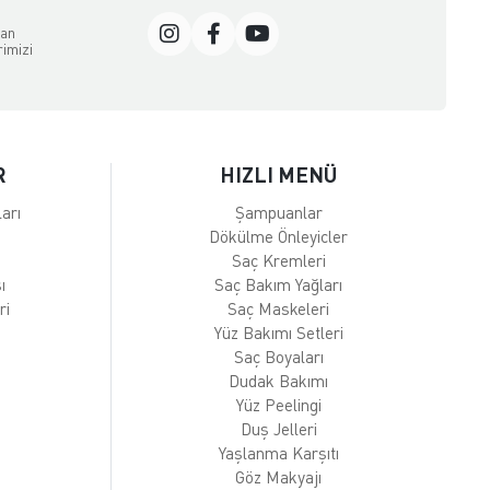
dan
rimizi
R
HIZLI MENÜ
arı
Şampuanlar
Dökülme Önleyicler
Saç Kremleri
ı
Saç Bakım Yağları
ri
Saç Maskeleri
Yüz Bakımı Setleri
Saç Boyaları
Dudak Bakımı
Yüz Peelingi
Duş Jelleri
Yaşlanma Karşıtı
Göz Makyajı