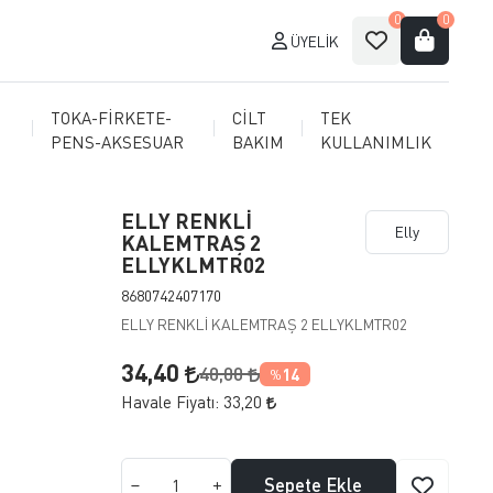
0
0
ÜYELIK
TOKA-FİRKETE-
CİLT
TEK
PENS-AKSESUAR
BAKIM
KULLANIMLIK
ELLY RENKLİ
Elly
KALEMTRAŞ 2
ELLYKLMTR02
8680742407170
ELLY RENKLİ KALEMTRAŞ 2 ELLYKLMTR02
34,40
40,00
14
%
Havale Fiyatı:
33,20
Sepete Ekle