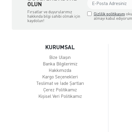
OLUN
Fırsatlar ve duyurularımız
Gizlilik politikasını
oku
hakkında bilgi sahibi olmak için
almayı kabul ediyorum
kaydolun!
KURUMSAL
Bize Ulaşın
Banka Bilgilerimiz
Hakkımızda
Kargo Seçenekleri
Teslimat ve İade Şartları
Çerez Politikamız
Kişisel Veri Politikamız