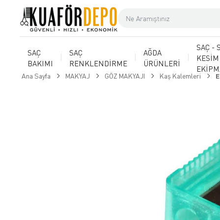
SAÇ - 
SAÇ
SAÇ
AĞDA
KESİM
BAKIMI
RENKLENDİRME
ÜRÜNLERİ
EKİP
Ana Sayfa
MAKYAJ
GÖZ MAKYAJI
Kaş Kalemleri
E