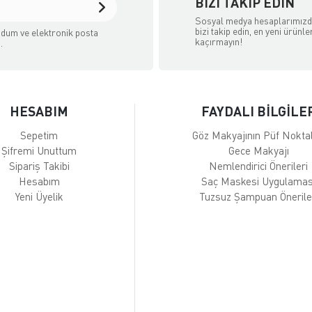
BIZI TAKIP EDIN
Sosyal medya hesaplarımız
bizi takip edin, en yeni ürünle
dum ve elektronik posta
kaçırmayın!
.
HESABIM
FAYDALI BİLGİLE
Sepetim
Göz Makyajının Püf Noktal
Şifremi Unuttum
Gece Makyajı
Sipariş Takibi
Nemlendirici Önerileri
Hesabım
Saç Maskesi Uygulamas
Yeni Üyelik
Tuzsuz Şampuan Önerile