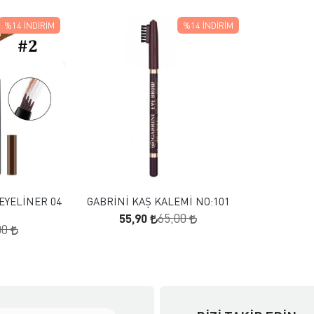
%14
İNDIRIM
%14
İNDIRIM
 EKLE
FAVORILERE EKLE
KLE
SEPETE EKLE
EYELİNER 04
GABRİNİ KAŞ KALEMİ NO:101
55,90
65,00
00