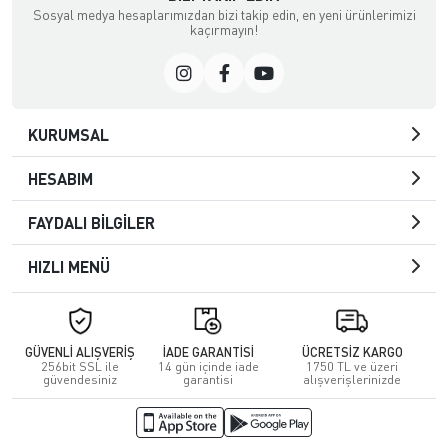
Sosyal medya hesaplarımızdan bizi takip edin, en yeni ürünlerimizi
kaçırmayın!
KURUMSAL
HESABIM
FAYDALI BİLGİLER
HIZLI MENÜ
GÜVENLİ ALIŞVERİŞ
İADE GARANTİSİ
ÜCRETSİZ KARGO
256bit SSL ile
14 gün içinde iade
1750 TL ve üzeri
güvendesiniz
garantisi
alışverişlerinizde