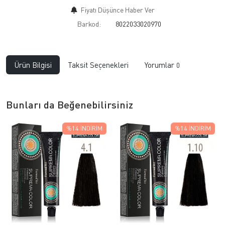
Fiyatı Düşünce Haber Ver
Barkod:
8022033020970
Ürün Bilgisi
Taksit Seçenekleri
Yorumlar
0
Bunları da Beğenebilirsiniz
%14
İNDIRIM
%14
İNDIRIM