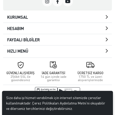
KURUMSAL
HESABIM
FAYDALI BİLGİLER
HIZLI MENÜ
GÜVENLİ ALIŞVERİŞ
İADE GARANTİSİ
ÜCRETSİZ KARGO
256bit SSL ile
14 gün içinde iade
1750 TL ve üzeri
güvendesiniz
garantisi
alışverişlerinizde
Size daha iyi hizmet verebilmek için internet sitemizde çerezler
© 2026
Kuafördepo
. Tüm hakları saklıdır.
kullanılmaktadır. Çerez Politikaları Aydınlatma Metni’ni okuyabilir
ve dilerseniz tercihlerinizi değiştirebilirsiniz.