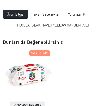
Ürün Bilgisi
Taksit Seçenekleri
Yorumlar
0
FLODEX ISLAK HAVLU YELLOW GARDEN 90LI
Bunları da Beğenebilirsiniz
%14
İNDIRIM
FAVORILERE EKLE