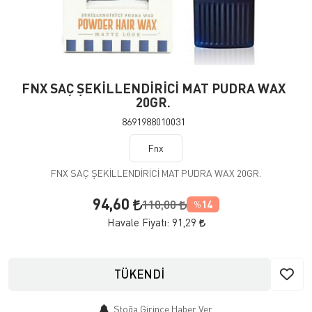
FNX SAÇ ŞEKİLLENDİRİCİ MAT PUDRA WAX
20GR.
8691988010031
Fnx
FNX SAÇ ŞEKİLLENDİRİCİ MAT PUDRA WAX 20GR.
94,60
110,00
14
%
Havale Fiyatı:
91,29
TÜKENDİ
Stoğa Girince Haber Ver