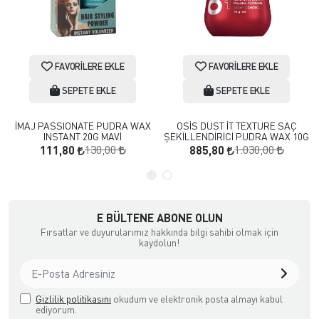
FAVORILERE EKLE
FAVORILERE EKLE
SEPETE EKLE
SEPETE EKLE
İMAJ PASSIONATE PUDRA WAX
OSİS DUST İT TEXTURE SAÇ
INSTANT 20G MAVİ
ŞEKİLLENDİRİCİ PUDRA WAX 10G
130,00
1.030,00
111,80
885,80
E BÜLTENE ABONE OLUN
Fırsatlar ve duyurularımız hakkında bilgi sahibi olmak için
kaydolun!
Gizlilik politikasını
okudum ve elektronik posta almayı kabul
ediyorum.