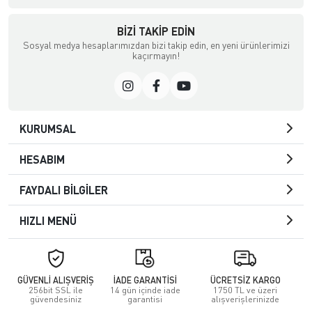
BIZI TAKIP EDIN
Sosyal medya hesaplarımızdan bizi takip edin, en yeni ürünlerimizi
kaçırmayın!
KURUMSAL
HESABIM
FAYDALI BİLGİLER
HIZLI MENÜ
GÜVENLİ ALIŞVERİŞ
İADE GARANTİSİ
ÜCRETSİZ KARGO
256bit SSL ile
14 gün içinde iade
1750 TL ve üzeri
güvendesiniz
garantisi
alışverişlerinizde