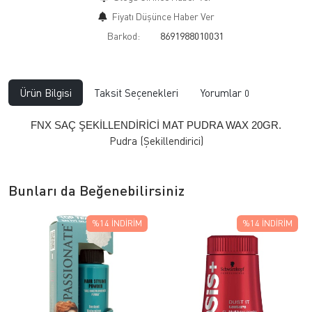
Fiyatı Düşünce Haber Ver
Barkod:
8691988010031
Ürün Bilgisi
Taksit Seçenekleri
Yorumlar
0
FNX SAÇ ŞEKİLLENDİRİCİ MAT PUDRA WAX 20GR.
Pudra (Şekillendirici)
Bunları da Beğenebilirsiniz
%14
İNDIRIM
%14
İNDIRIM