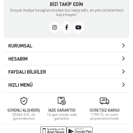
BIZI TAKIP EDIN
Sosyal medya hesaplarımızdan bizi takip edin, en yeni ürünlerimizi
kaçırmayın!
KURUMSAL
HESABIM
FAYDALI BİLGİLER
HIZLI MENÜ
GÜVENLİ ALIŞVERİŞ
İADE GARANTİSİ
ÜCRETSİZ KARGO
256bit SSL ile
14 gün içinde iade
1750 TL ve üzeri
güvendesiniz
garantisi
alışverişlerinizde