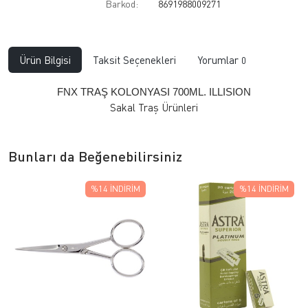
Barkod:
8691988009271
Ürün Bilgisi
Taksit Seçenekleri
Yorumlar
0
FNX TRAŞ KOLONYASI 700ML. ILLISION
Sakal Traş Ürünleri
Bunları da Beğenebilirsiniz
%14
İNDIRIM
%14
İNDIRIM