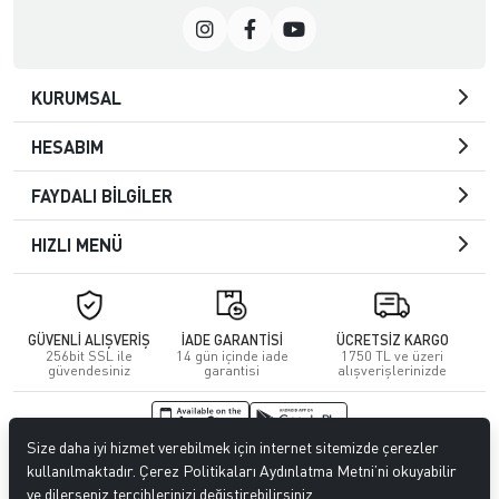
KURUMSAL
HESABIM
FAYDALI BİLGİLER
HIZLI MENÜ
GÜVENLİ ALIŞVERİŞ
İADE GARANTİSİ
ÜCRETSİZ KARGO
256bit SSL ile
14 gün içinde iade
1750 TL ve üzeri
güvendesiniz
garantisi
alışverişlerinizde
Size daha iyi hizmet verebilmek için internet sitemizde çerezler
© 2026
Kuafördepo
. Tüm hakları saklıdır.
kullanılmaktadır. Çerez Politikaları Aydınlatma Metni’ni okuyabilir
ve dilerseniz tercihlerinizi değiştirebilirsiniz.