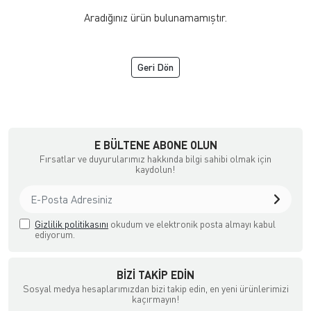
Aradığınız ürün bulunamamıştır.
Geri Dön
a Ödemeli yada Kredi Kartı ile Satın Alabileceğiniz Güvenli Bir e-tic
E BÜLTENE ABONE OLUN
Fırsatlar ve duyurularımız hakkında bilgi sahibi olmak için
kaydolun!
Gizlilik politikasını
okudum ve elektronik posta almayı kabul
ediyorum.
BIZI TAKIP EDIN
Sosyal medya hesaplarımızdan bizi takip edin, en yeni ürünlerimizi
kaçırmayın!