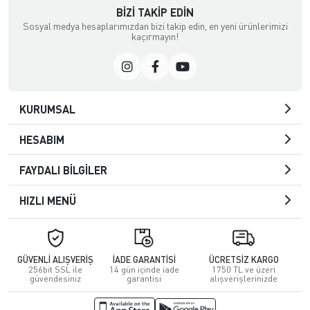
BIZI TAKIP EDIN
Sosyal medya hesaplarımızdan bizi takip edin, en yeni ürünlerimizi
kaçırmayın!
KURUMSAL
HESABIM
FAYDALI BİLGİLER
HIZLI MENÜ
GÜVENLİ ALIŞVERİŞ
İADE GARANTİSİ
ÜCRETSİZ KARGO
256bit SSL ile
14 gün içinde iade
1750 TL ve üzeri
güvendesiniz
garantisi
alışverişlerinizde