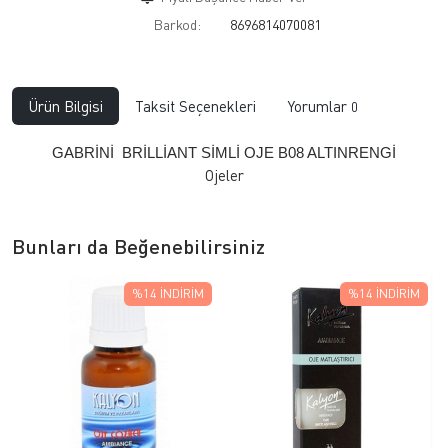
Barkod:
8696814070081
Ürün Bilgisi
Taksit Seçenekleri
Yorumlar
0
GABRİNİ BRİLLİANT SİMLİ OJE B08 ALTINRENGİ
Ojeler
Bunları da Beğenebilirsiniz
%14
İNDIRIM
%14
İNDIRIM