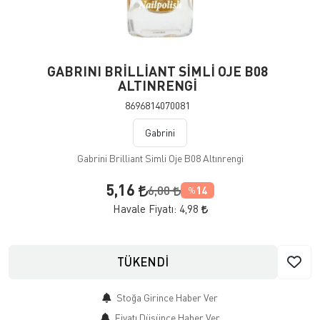
GABRINI BRİLLİANT SİMLİ OJE B08
ALTINRENGİ
8696814070081
Gabrini
Gabrini Brilliant Simli Oje B08 Altınrengi
5,16
6,00
14
%
Havale Fiyatı:
4,98
TÜKENDİ
Stoğa Girince Haber Ver
Fiyatı Düşünce Haber Ver