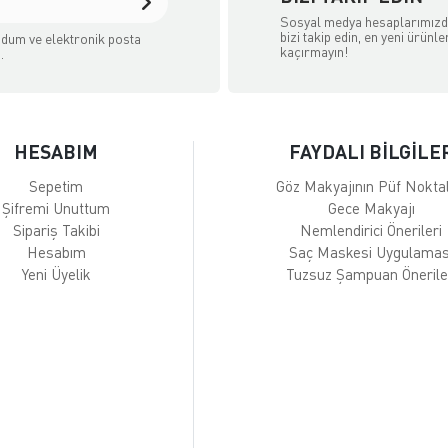
Sosyal medya hesaplarımız
bizi takip edin, en yeni ürünle
dum ve elektronik posta
kaçırmayın!
.
HESABIM
FAYDALI BİLGİLE
Sepetim
Göz Makyajının Püf Noktal
Şifremi Unuttum
Gece Makyajı
Sipariş Takibi
Nemlendirici Önerileri
Hesabım
Saç Maskesi Uygulamas
Yeni Üyelik
Tuzsuz Şampuan Önerile