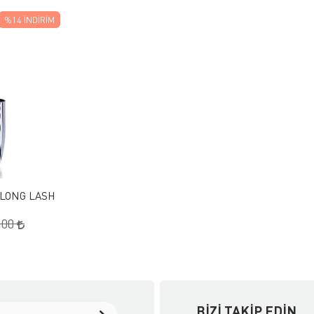
%14
İNDIRIM
 EKLE
KLE
 LONG LASH
,00
BIZI TAKIP EDIN