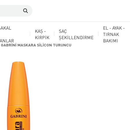
SAKAL
EL - AYAK -
KAŞ -
SAÇ
TIRNAK
KİRPİK
ŞEKİLLENDİRME
MANLAR
BAKIMI
GABRİNİ MASKARA SİLİCON TURUNCU