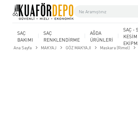
SAÇ - 
SAÇ
SAÇ
AĞDA
KESİM
BAKIMI
RENKLENDİRME
ÜRÜNLERİ
EKİP
Ana Sayfa
MAKYAJ
GÖZ MAKYAJI
Maskara (Rimel)