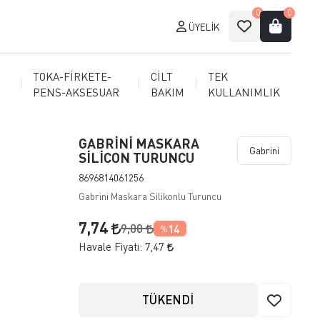
0
0
ÜYELIK
TOKA-FİRKETE-
CİLT
TEK
PENS-AKSESUAR
BAKIM
KULLANIMLIK
GABRİNİ MASKARA
Gabrini
SİLİCON TURUNCU
8696814061256
Gabrini Maskara Silikonlu Turuncu
7,74
9,00
14
%
Havale Fiyatı:
7,47
TÜKENDİ