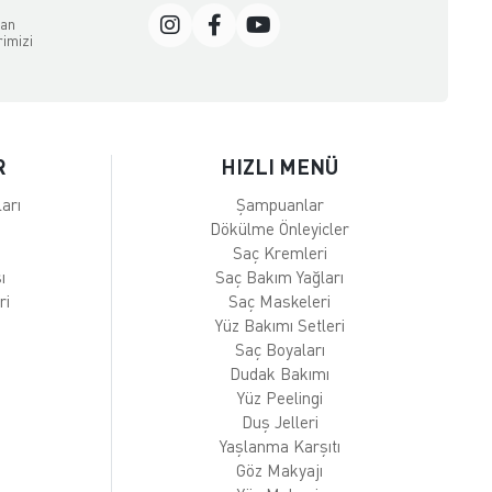
dan
rimizi
R
HIZLI MENÜ
arı
Şampuanlar
Dökülme Önleyicler
Saç Kremleri
ı
Saç Bakım Yağları
ri
Saç Maskeleri
Yüz Bakımı Setleri
Saç Boyaları
Dudak Bakımı
Yüz Peelingi
Duş Jelleri
Yaşlanma Karşıtı
Göz Makyajı