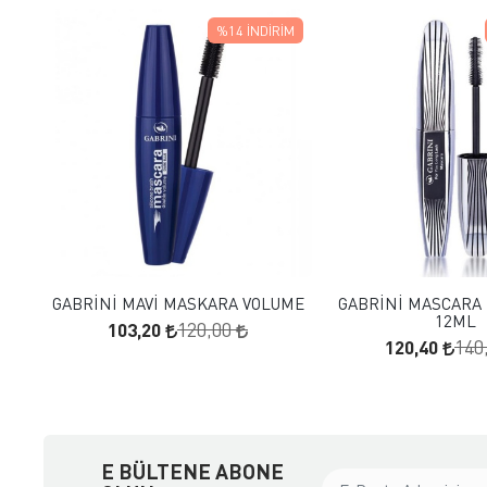
%14
İNDIRIM
FAVORILERE EKLE
FAVORILERE
SEPETE EKLE
SEPETE E
GABRİNİ MAVİ MASKARA VOLUME
GABRİNİ MASCARA
12ML
103,20
120,00
120,40
140
E BÜLTENE ABONE