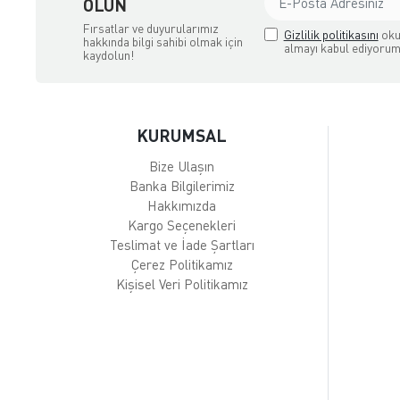
OLUN
Fırsatlar ve duyurularımız
Gizlilik politikasını
oku
hakkında bilgi sahibi olmak için
almayı kabul ediyorum
kaydolun!
KURUMSAL
Bize Ulaşın
Banka Bilgilerimiz
Hakkımızda
Kargo Seçenekleri
Teslimat ve İade Şartları
Çerez Politikamız
Kişisel Veri Politikamız