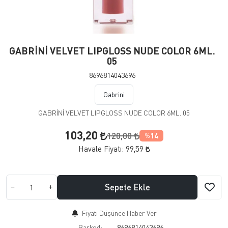
GABRİNİ VELVET LIPGLOSS NUDE COLOR 6ML.
05
8696814043696
Gabrini
GABRİNİ VELVET LIPGLOSS NUDE COLOR 6ML. 05
103,20
120,00
14
%
Havale Fiyatı:
99,59
Sepete Ekle
Fiyatı Düşünce Haber Ver
Barkod:
8696814043696