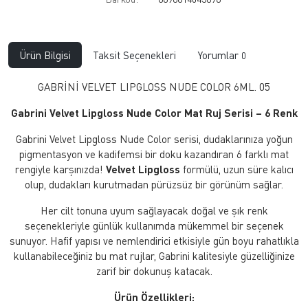
Ürün Bilgisi
Taksit Seçenekleri
Yorumlar
0
GABRİNİ VELVET LIPGLOSS NUDE COLOR 6ML. 05
Gabrini Velvet Lipgloss Nude Color Mat Ruj Serisi – 6 Renk
Gabrini Velvet Lipgloss Nude Color serisi, dudaklarınıza yoğun
pigmentasyon ve kadifemsi bir doku kazandıran 6 farklı mat
rengiyle karşınızda!
Velvet Lipgloss
formülü, uzun süre kalıcı
olup, dudakları kurutmadan pürüzsüz bir görünüm sağlar.
Her cilt tonuna uyum sağlayacak doğal ve şık renk
seçenekleriyle günlük kullanımda mükemmel bir seçenek
sunuyor. Hafif yapısı ve nemlendirici etkisiyle gün boyu rahatlıkla
kullanabileceğiniz bu mat rujlar, Gabrini kalitesiyle güzelliğinize
zarif bir dokunuş katacak.
Ürün Özellikleri: