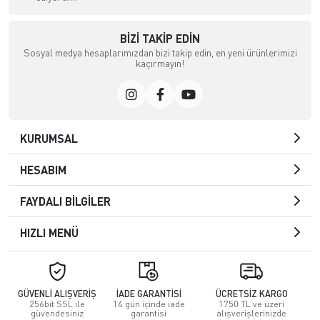
BIZI TAKIP EDIN
Sosyal medya hesaplarımızdan bizi takip edin, en yeni ürünlerimizi
kaçırmayın!
KURUMSAL
HESABIM
FAYDALI BİLGİLER
HIZLI MENÜ
GÜVENLİ ALIŞVERİŞ
İADE GARANTİSİ
ÜCRETSİZ KARGO
256bit SSL ile
14 gün içinde iade
1750 TL ve üzeri
güvendesiniz
garantisi
alışverişlerinizde