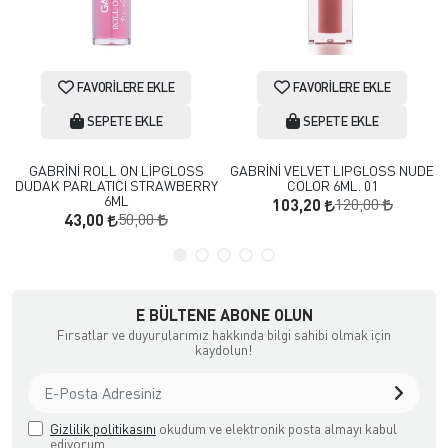
FAVORILERE EKLE
FAVORILERE EKLE
SEPETE EKLE
SEPETE EKLE
GABRİNİ ROLL ON LİPGLOSS
GABRİNİ VELVET LIPGLOSS NUDE
DUDAK PARLATICI STRAWBERRY
COLOR 6ML. 01
6ML
120,00
103,20
50,00
43,00
E BÜLTENE ABONE OLUN
Fırsatlar ve duyurularımız hakkında bilgi sahibi olmak için
kaydolun!
Gizlilik politikasını
okudum ve elektronik posta almayı kabul
ediyorum.