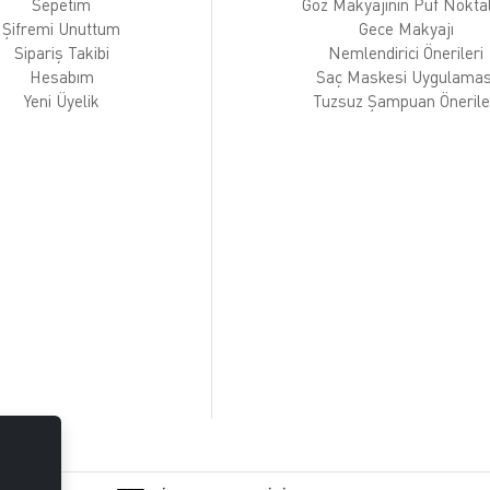
Sepetim
Göz Makyajının Püf Noktal
Şifremi Unuttum
Gece Makyajı
Sipariş Takibi
Nemlendirici Önerileri
Hesabım
Saç Maskesi Uygulamas
Yeni Üyelik
Tuzsuz Şampuan Önerile