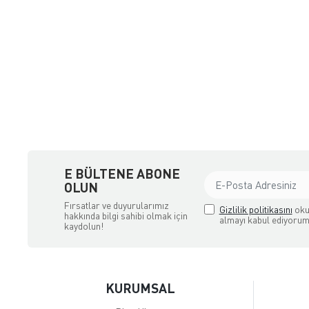
a Ödemeli yada Kredi Kartı ile Satın Alabileceğiniz Güvenli Bir e-tic
E BÜLTENE ABONE
OLUN
Fırsatlar ve duyurularımız
Gizlilik politikasını
oku
hakkında bilgi sahibi olmak için
almayı kabul ediyorum
kaydolun!
KURUMSAL