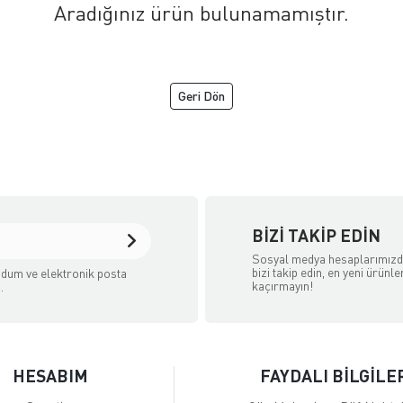
Aradığınız ürün bulunamamıştır.
Geri Dön
aret Sitesidir.
BIZI TAKIP EDIN
Sosyal medya hesaplarımız
bizi takip edin, en yeni ürünle
dum ve elektronik posta
kaçırmayın!
.
HESABIM
FAYDALI BİLGİLE