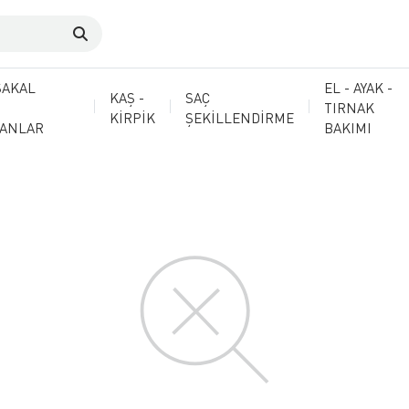
SAKAL
EL - AYAK -
KAŞ -
SAÇ
TIRNAK
KİRPİK
ŞEKİLLENDİRME
MANLAR
BAKIMI