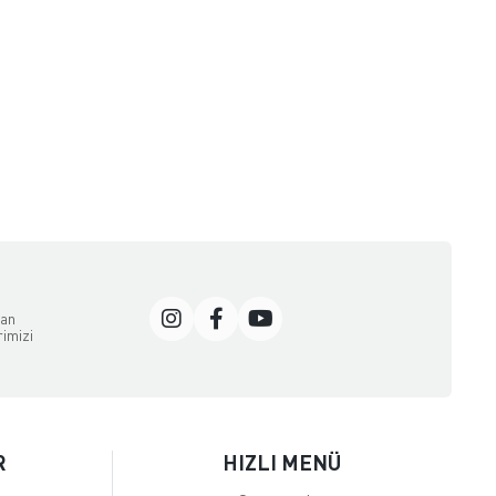
dan
rimizi
R
HIZLI MENÜ