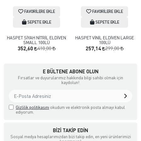
FAVORILERE EKLE
FAVORILERE EKLE
SEPETE EKLE
SEPETE EKLE
HASPET SİYAH NİTRİL ELDİVEN
HASPET VİNİL ELDİVEN LARGE
SMALL 100LÜ
100LÜ
410,00
299,00
352,60
257,14
a Ödemeli yada Kredi Kartı ile Satın Alabileceğiniz Güvenli Bir e-tic
E BÜLTENE ABONE OLUN
Fırsatlar ve duyurularımız hakkında bilgi sahibi olmak için
kaydolun!
Gizlilik politikasını
okudum ve elektronik posta almayı kabul
ediyorum.
BIZI TAKIP EDIN
Sosyal medya hesaplarımızdan bizi takip edin, en yeni ürünlerimizi