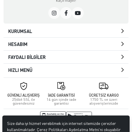
kaçırmayın!
KURUMSAL
HESABIM
FAYDALI BİLGİLER
HIZLI MENÜ
GÜVENLİ ALIŞVERİŞ
İADE GARANTİSİ
ÜCRETSİZ KARGO
256bit SSL ile
14 gün içinde iade
1750 TL ve üzeri
güvendesiniz
garantisi
alışverişlerinizde
Size daha iyi hizmet verebilmek için internet sitemizde çerezler
© 2026
Kuafördepo
. Tüm hakları saklıdır.
kullanılmaktadır. Çerez Politikaları Aydınlatma Metni’ni okuyabilir