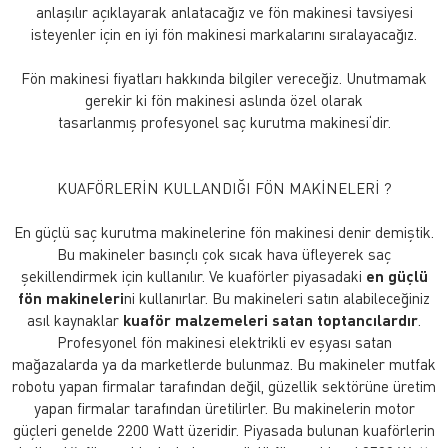
anlaşılır açıklayarak anlatacağız ve fön makinesi tavsiyesi
isteyenler için en iyi fön makinesi markalarını sıralayacağız.
Fön makinesi fiyatları hakkında bilgiler vereceğiz. Unutmamak
gerekir ki fön makinesi aslında özel olarak
tasarlanmış profesyonel saç kurutma makinesi‘dir.
KUAFÖRLERİN KULLANDIĞI FÖN MAKİNELERİ ?
En güçlü saç kurutma makinelerine fön makinesi denir demiştik.
Bu makineler basınçlı çok sıcak hava üfleyerek saç
şekillendirmek için kullanılır. Ve kuaförler piyasadaki
en güçlü
fön makineleri
ni kullanırlar. Bu makineleri satın alabileceğiniz
asıl kaynaklar
kuaför malzemeleri satan toptancılardır
.
Profesyonel fön makinesi elektrikli ev eşyası satan
mağazalarda ya da marketlerde bulunmaz. Bu makineler mutfak
robotu yapan firmalar tarafından değil, güzellik sektörüne üretim
yapan firmalar tarafından üretilirler. Bu makinelerin motor
güçleri genelde 2200 Watt üzeridir. Piyasada bulunan kuaförlerin