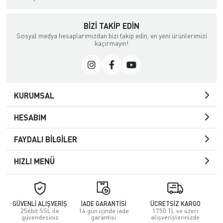
BIZI TAKIP EDIN
Sosyal medya hesaplarımızdan bizi takip edin, en yeni ürünlerimizi
kaçırmayın!
KURUMSAL
HESABIM
FAYDALI BİLGİLER
HIZLI MENÜ
GÜVENLİ ALIŞVERİŞ
İADE GARANTİSİ
ÜCRETSİZ KARGO
256bit SSL ile
14 gün içinde iade
1750 TL ve üzeri
güvendesiniz
garantisi
alışverişlerinizde