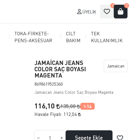
0
0
ÜYELIK
TOKA-FİRKETE-
CİLT
TEK
PENS-AKSESUAR
BAKIM
KULLANIMLIK
JAMAİCAN JEANS
Jamaican
COLOR SAÇ BOYASI
MAGENTA
8698619525360
Jamaican Jeans Color Saç Boyası Magenta
116,10
135,00
14
%
Havale Fiyatı:
112,04
Sepete Ekle