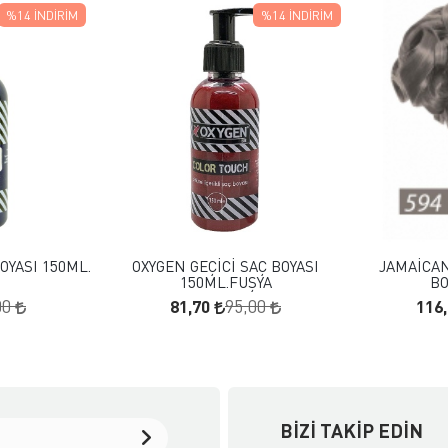
%14
İNDIRIM
%14
İNDIRIM
 EKLE
FAVORILERE EKLE
KLE
SEPETE EKLE
OYASI 150ML.
OXYGEN GEÇİCİ SAÇ BOYASI
JAMAİCAN
150ML.FUŞYA
BO
81,70
116
00
95,00
BIZI TAKIP EDIN