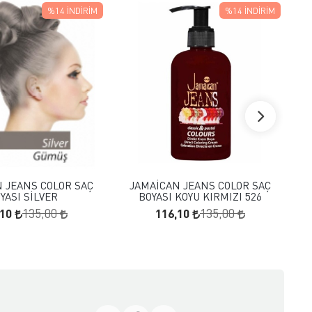
%14
İNDIRIM
%14
İNDIRIM
FAVORILERE EKLE
FAVORILERE EKLE
SEPETE EKLE
SEPETE EKLE
 JEANS COLOR SAÇ
JAMAİCAN JEANS COLOR SAÇ
YASI SİLVER
BOYASI KOYU KIRMIZI 526
,10
116,10
135,00
135,00