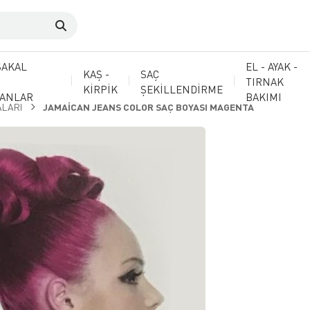
SAKAL
EL - AYAK -
KAŞ -
SAÇ
TIRNAK
KİRPİK
ŞEKİLLENDİRME
MANLAR
BAKIMI
ALARI
JAMAİCAN JEANS COLOR SAÇ BOYASI MAGENTA