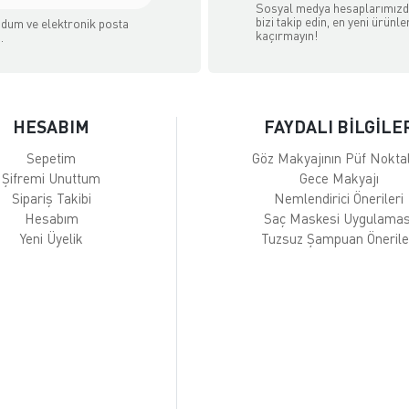
Sosyal medya hesaplarımız
bizi takip edin, en yeni ürünle
dum ve elektronik posta
kaçırmayın!
.
HESABIM
FAYDALI BİLGİLE
Sepetim
Göz Makyajının Püf Noktal
Şifremi Unuttum
Gece Makyajı
Sipariş Takibi
Nemlendirici Önerileri
Hesabım
Saç Maskesi Uygulamas
Yeni Üyelik
Tuzsuz Şampuan Önerile