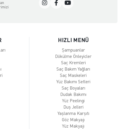
dan
rimizi
R
HIZLI MENÜ
arı
Şampuanlar
Dökülme Önleyicler
Saç Kremleri
ı
Saç Bakım Yağları
ri
Saç Maskeleri
Yüz Bakımı Setleri
Saç Boyaları
Dudak Bakımı
Yüz Peelingi
Duş Jelleri
Yaşlanma Karşıtı
Göz Makyajı
Yüz Makyajı