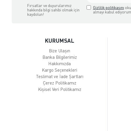
Fırsatlar ve duyurularımız
Gizlilik politikasını
oku
hakkında bilgi sahibi olmak için
almayı kabul ediyorum
kaydolun!
KURUMSAL
Bize Ulaşın
Banka Bilgilerimiz
Hakkımızda
Kargo Seçenekleri
Teslimat ve İade Şartları
Çerez Politikamız
Kişisel Veri Politikamız