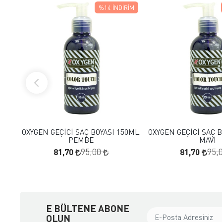
%14
İNDIRIM
FAVORILERE EKLE
FAVORILERE
SEPETE EKLE
SEPETE E
OXYGEN GEÇİCİ SAÇ BOYASI 150ML.
OXYGEN GEÇİCİ SAÇ B
PEMBE
MAVİ
81,70
81,70
95,00
95,
E BÜLTENE ABONE
OLUN