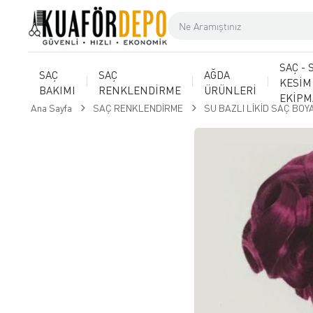
SAÇ - 
SAÇ
SAÇ
AĞDA
KESİM
BAKIMI
RENKLENDİRME
ÜRÜNLERİ
EKİP
Ana Sayfa
SAÇ RENKLENDİRME
SU BAZLI LİKİD SAÇ BOY