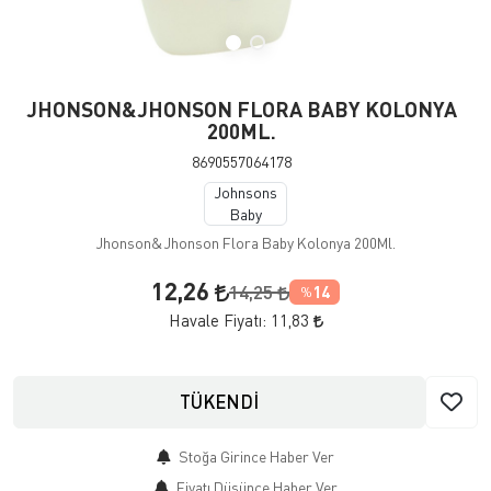
JHONSON&JHONSON FLORA BABY KOLONYA
200ML.
8690557064178
Johnsons
Baby
Jhonson&Jhonson Flora Baby Kolonya 200Ml.
12,26
14,25
14
%
Havale Fiyatı:
11,83
TÜKENDİ
Stoğa Girince Haber Ver
Fiyatı Düşünce Haber Ver