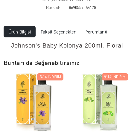
Barkod:
8690557064178
Ürün Bilgisi
Taksit Seçenekleri
Yorumlar
0
Johnson's Baby Kolonya 200ml. Floral
Bunları da Beğenebilirsiniz
%14
İNDIRIM
%14
İNDIRIM