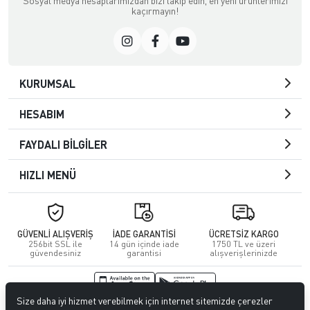
Sosyal medya hesaplarımızdan bizi takip edin, en yeni ürünlerimizi
kaçırmayın!
KURUMSAL
HESABIM
FAYDALI BİLGİLER
HIZLI MENÜ
GÜVENLİ ALIŞVERİŞ
İADE GARANTİSİ
ÜCRETSİZ KARGO
256bit SSL ile
14 gün içinde iade
1750 TL ve üzeri
güvendesiniz
garantisi
alışverişlerinizde
Size daha iyi hizmet verebilmek için internet sitemizde çerezler
© 2026
Kuafördepo
. Tüm hakları saklıdır.