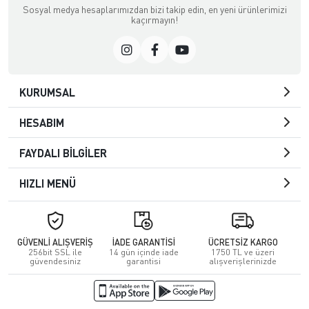
Sosyal medya hesaplarımızdan bizi takip edin, en yeni ürünlerimizi
kaçırmayın!
KURUMSAL
HESABIM
FAYDALI BİLGİLER
HIZLI MENÜ
GÜVENLİ ALIŞVERİŞ
İADE GARANTİSİ
ÜCRETSİZ KARGO
256bit SSL ile
14 gün içinde iade
1750 TL ve üzeri
güvendesiniz
garantisi
alışverişlerinizde