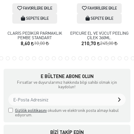
FAVORILERE EKLE
FAVORILERE EKLE
SEPETE EKLE
SEPETE EKLE
CLARİS PEDİKÜR PARMAKLIK
EPİCURE EL VE VÜCUT PEELİNG
PEMBE STANDART
ÇİLEK 360ML.
10,00
245,00
8,60
210,70
E BÜLTENE ABONE OLUN
Fırsatlar ve duyurularımız hakkında bilgi sahibi olmak için
kaydolun!
Gizlilik politikasını
okudum ve elektronik posta almayı kabul
ediyorum.
BIZI TAKIP EDIN