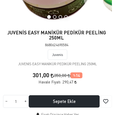
JUVENİS EASY MANİKÜR PEDİKÜR PEELİNG
250ML
8680624690584
Juvenis
JUVENİS EASY MANİKÜR PEDİKÜR PEELİNG 250ML
301,00
350,00
14
%
Havale Fiyatı:
290,47
Sepete Ekle
Fiyatı Düşünce Haber Ver