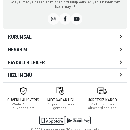
Sosyal medya hesaplarımızdan bizi takip edin, en yeni ürünlerimizi
kaçırmayın!
KURUMSAL
HESABIM
FAYDALI BİLGİLER
HIZLI MENÜ
GÜVENLİ ALIŞVERİŞ
İADE GARANTİSİ
ÜCRETSİZ KARGO
256bit SSL ile
14 gün içinde iade
1750 TL ve üzeri
güvendesiniz
garantisi
alışverişlerinizde
© 2026
Kuafördepo
. Tüm hakları saklıdır.