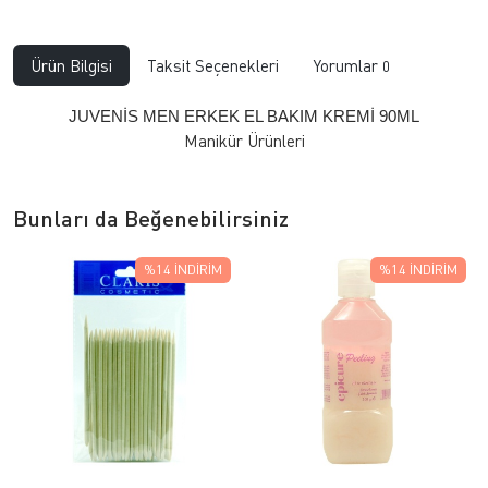
Ürün Bilgisi
Taksit Seçenekleri
Yorumlar
0
JUVENİS MEN ERKEK EL BAKIM KREMİ 90ML
Manikür Ürünleri
Bunları da Beğenebilirsiniz
%14
İNDIRIM
%14
İNDIRIM