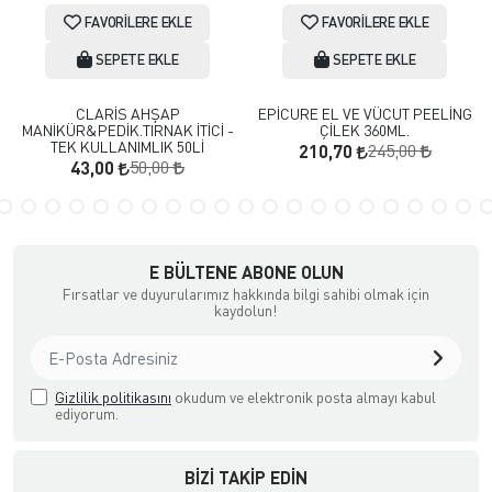
FAVORILERE EKLE
FAVORILERE EKLE
SEPETE EKLE
SEPETE EKLE
CLARİS AHŞAP
EPİCURE EL VE VÜCUT PEELİNG
MANİKÜR&PEDİK.TIRNAK İTİCİ -
ÇİLEK 360ML.
TEK KULLANIMLIK 50Lİ
245,00
210,70
50,00
43,00
E BÜLTENE ABONE OLUN
Fırsatlar ve duyurularımız hakkında bilgi sahibi olmak için
kaydolun!
Gizlilik politikasını
okudum ve elektronik posta almayı kabul
ediyorum.
BIZI TAKIP EDIN