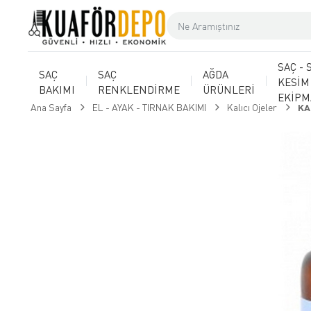
SAÇ - 
SAÇ
SAÇ
AĞDA
KESİM
BAKIMI
RENKLENDİRME
ÜRÜNLERİ
EKİP
Ana Sayfa
EL - AYAK - TIRNAK BAKIMI
Kalıcı Ojeler
KA