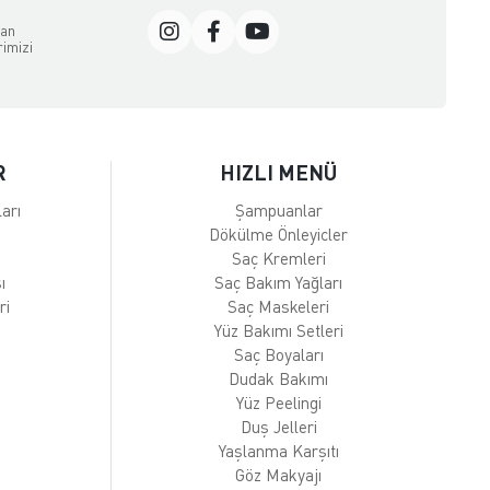
dan
rimizi
R
HIZLI MENÜ
arı
Şampuanlar
Dökülme Önleyicler
Saç Kremleri
ı
Saç Bakım Yağları
ri
Saç Maskeleri
Yüz Bakımı Setleri
Saç Boyaları
Dudak Bakımı
Yüz Peelingi
Duş Jelleri
Yaşlanma Karşıtı
Göz Makyajı