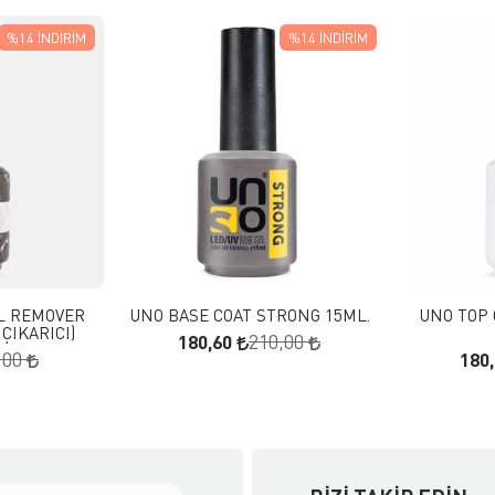
%14
İNDIRIM
%14
İNDIRIM
 EKLE
FAVORILERE EKLE
KLE
SEPETE EKLE
L REMOVER
UNO BASE COAT STRONG 15ML.
UNO TOP 
 ÇIKARICI)
180,60
210,00
180
,00