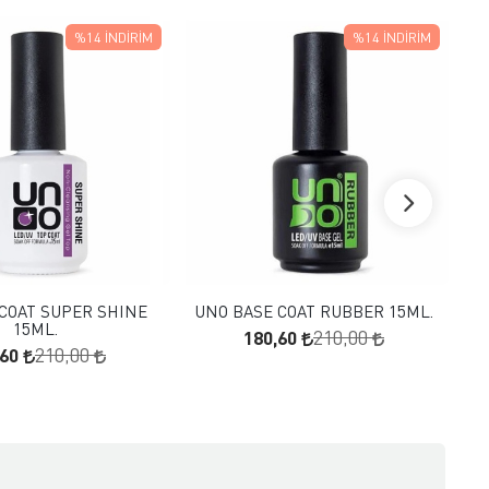
%14
İNDIRIM
%14
İNDIRIM
FAVORILERE EKLE
FAVORILERE EKLE
SEPETE EKLE
SEPETE EKLE
COAT SUPER SHINE
UNO BASE COAT RUBBER 15ML.
CU
15ML.
180,60
210,00
,60
210,00