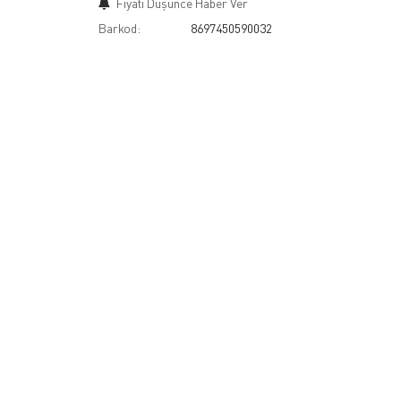
Fiyatı Düşünce Haber Ver
Barkod:
8697450590032